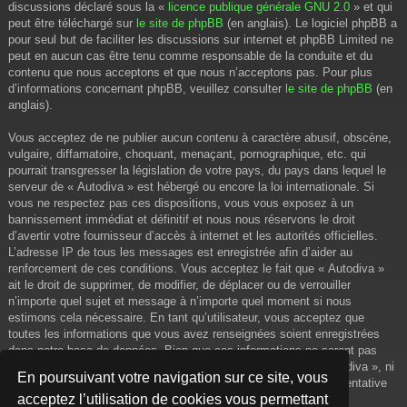
discussions déclaré sous la «
licence publique générale GNU 2.0
» et qui
peut être téléchargé sur
le site de phpBB
(en anglais). Le logiciel phpBB a
pour seul but de faciliter les discussions sur internet et phpBB Limited ne
peut en aucun cas être tenu comme responsable de la conduite et du
contenu que nous acceptons et que nous n’acceptons pas. Pour plus
d’informations concernant phpBB, veuillez consulter
le site de phpBB
(en
anglais).
Vous acceptez de ne publier aucun contenu à caractère abusif, obscène,
vulgaire, diffamatoire, choquant, menaçant, pornographique, etc. qui
pourrait transgresser la législation de votre pays, du pays dans lequel le
serveur de « Autodiva » est hébergé ou encore la loi internationale. Si
vous ne respectez pas ces dispositions, vous vous exposez à un
bannissement immédiat et définitif et nous nous réservons le droit
d’avertir votre fournisseur d’accès à internet et les autorités officielles.
L’adresse IP de tous les messages est enregistrée afin d’aider au
renforcement de ces conditions. Vous acceptez le fait que « Autodiva »
ait le droit de supprimer, de modifier, de déplacer ou de verrouiller
n’importe quel sujet et message à n’importe quel moment si nous
estimons cela nécessaire. En tant qu’utilisateur, vous acceptez que
toutes les informations que vous avez renseignées soient enregistrées
dans notre base de données. Bien que ces informations ne seront pas
diffusées à une tierce partie sans votre consentement, ni « Autodiva », ni
En poursuivant votre navigation sur ce site, vous
phpBB, ne pourront être tenus comme responsables en cas de tentative
acceptez l’utilisation de cookies vous permettant
de piratage informatique visant à compromettre vos données.