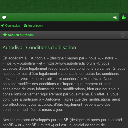
or
Connexion
Inscription
on
ns
u
ne
cri
Accueil du forum
m
xi
pti
Autodiva - Conditions d’utilisation
s
on
on
En accédant à « Autodiva » (désigné ci-après par « nous », « notre »,
« nos », « Autodiva » et « https://www.autodiva.fr/forum »), vous
acceptez d’être légalement responsable des conditions suivantes. Si vous
n’acceptez pas d’être légalement responsable de toutes les conditions
suivantes, veuillez ne pas utiliser et accéder à « Autodiva ». Nous
pouvons modifier ces conditions à n’importe quel moment et nous
essaierons de vous informer de ces modifications, bien que nous vous
conseillons de vérifier régulièrement par vous-même. En effet, si vous
continuez à participer à « Autodiva » après que des modifications aient
été effectuées, vous acceptez d’être légalement responsable des
conditions modifiées et mises à jour.
Nos forums sont développés par phpBB (désignés ci-après par « logiciel
phpBB » et « phpBB Limited ») qui est un logiciel de forum de