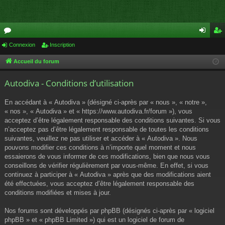
or
Connexion
Inscription
on
ns
u
ne
cri
Accueil du forum
m
xi
pti
Autodiva - Conditions d’utilisation
s
on
on
En accédant à « Autodiva » (désigné ci-après par « nous », « notre »,
« nos », « Autodiva » et « https://www.autodiva.fr/forum »), vous
acceptez d’être légalement responsable des conditions suivantes. Si vous
n’acceptez pas d’être légalement responsable de toutes les conditions
suivantes, veuillez ne pas utiliser et accéder à « Autodiva ». Nous
pouvons modifier ces conditions à n’importe quel moment et nous
essaierons de vous informer de ces modifications, bien que nous vous
conseillons de vérifier régulièrement par vous-même. En effet, si vous
continuez à participer à « Autodiva » après que des modifications aient
été effectuées, vous acceptez d’être légalement responsable des
conditions modifiées et mises à jour.
Nos forums sont développés par phpBB (désignés ci-après par « logiciel
phpBB » et « phpBB Limited ») qui est un logiciel de forum de