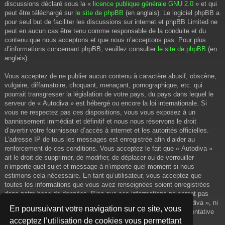
discussions déclaré sous la «
licence publique générale GNU 2.0
» et qui
peut être téléchargé sur
le site de phpBB
(en anglais). Le logiciel phpBB a
pour seul but de faciliter les discussions sur internet et phpBB Limited ne
peut en aucun cas être tenu comme responsable de la conduite et du
contenu que nous acceptons et que nous n’acceptons pas. Pour plus
d’informations concernant phpBB, veuillez consulter
le site de phpBB
(en
anglais).
Vous acceptez de ne publier aucun contenu à caractère abusif, obscène,
vulgaire, diffamatoire, choquant, menaçant, pornographique, etc. qui
pourrait transgresser la législation de votre pays, du pays dans lequel le
serveur de « Autodiva » est hébergé ou encore la loi internationale. Si
vous ne respectez pas ces dispositions, vous vous exposez à un
bannissement immédiat et définitif et nous nous réservons le droit
d’avertir votre fournisseur d’accès à internet et les autorités officielles.
L’adresse IP de tous les messages est enregistrée afin d’aider au
renforcement de ces conditions. Vous acceptez le fait que « Autodiva »
ait le droit de supprimer, de modifier, de déplacer ou de verrouiller
n’importe quel sujet et message à n’importe quel moment si nous
estimons cela nécessaire. En tant qu’utilisateur, vous acceptez que
toutes les informations que vous avez renseignées soient enregistrées
dans notre base de données. Bien que ces informations ne seront pas
diffusées à une tierce partie sans votre consentement, ni « Autodiva », ni
En poursuivant votre navigation sur ce site, vous
phpBB, ne pourront être tenus comme responsables en cas de tentative
acceptez l’utilisation de cookies vous permettant
de piratage informatique visant à compromettre vos données.