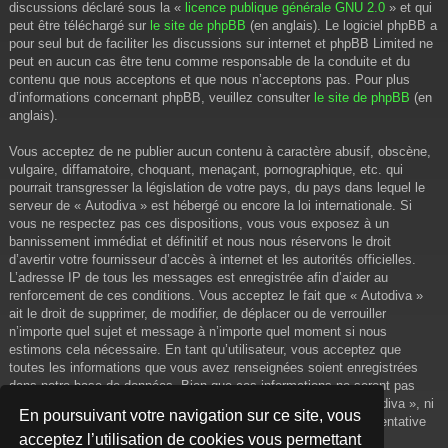
discussions déclaré sous la «
licence publique générale GNU 2.0
» et qui
peut être téléchargé sur
le site de phpBB
(en anglais). Le logiciel phpBB a
pour seul but de faciliter les discussions sur internet et phpBB Limited ne
peut en aucun cas être tenu comme responsable de la conduite et du
contenu que nous acceptons et que nous n’acceptons pas. Pour plus
d’informations concernant phpBB, veuillez consulter
le site de phpBB
(en
anglais).
Vous acceptez de ne publier aucun contenu à caractère abusif, obscène,
vulgaire, diffamatoire, choquant, menaçant, pornographique, etc. qui
pourrait transgresser la législation de votre pays, du pays dans lequel le
serveur de « Autodiva » est hébergé ou encore la loi internationale. Si
vous ne respectez pas ces dispositions, vous vous exposez à un
bannissement immédiat et définitif et nous nous réservons le droit
d’avertir votre fournisseur d’accès à internet et les autorités officielles.
L’adresse IP de tous les messages est enregistrée afin d’aider au
renforcement de ces conditions. Vous acceptez le fait que « Autodiva »
ait le droit de supprimer, de modifier, de déplacer ou de verrouiller
n’importe quel sujet et message à n’importe quel moment si nous
estimons cela nécessaire. En tant qu’utilisateur, vous acceptez que
toutes les informations que vous avez renseignées soient enregistrées
dans notre base de données. Bien que ces informations ne seront pas
diffusées à une tierce partie sans votre consentement, ni « Autodiva », ni
En poursuivant votre navigation sur ce site, vous
phpBB, ne pourront être tenus comme responsables en cas de tentative
acceptez l’utilisation de cookies vous permettant
de piratage informatique visant à compromettre vos données.