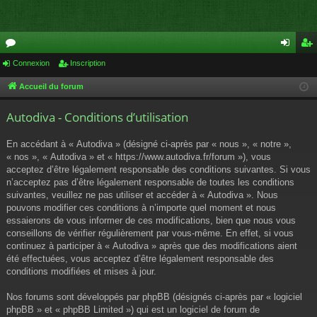
or
Connexion
Inscription
on
ns
u
ne
cri
Accueil du forum
m
xi
pti
Autodiva - Conditions d’utilisation
s
on
on
En accédant à « Autodiva » (désigné ci-après par « nous », « notre »,
« nos », « Autodiva » et « https://www.autodiva.fr/forum »), vous
acceptez d’être légalement responsable des conditions suivantes. Si vous
n’acceptez pas d’être légalement responsable de toutes les conditions
suivantes, veuillez ne pas utiliser et accéder à « Autodiva ». Nous
pouvons modifier ces conditions à n’importe quel moment et nous
essaierons de vous informer de ces modifications, bien que nous vous
conseillons de vérifier régulièrement par vous-même. En effet, si vous
continuez à participer à « Autodiva » après que des modifications aient
été effectuées, vous acceptez d’être légalement responsable des
conditions modifiées et mises à jour.
Nos forums sont développés par phpBB (désignés ci-après par « logiciel
phpBB » et « phpBB Limited ») qui est un logiciel de forum de