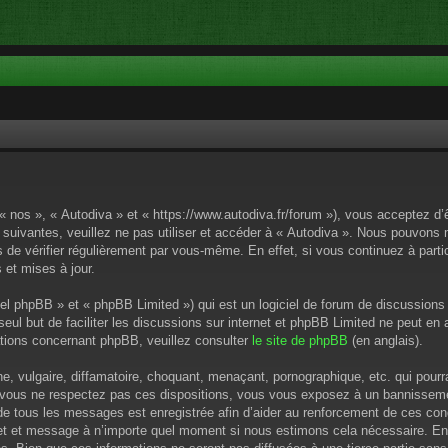
 « nos », « Autodiva » et « https://www.autodiva.fr/forum »), vous acceptez d
 suivantes, veuillez ne pas utiliser et accéder à « Autodiva ». Nous pouvons
de vérifier régulièrement par vous-même. En effet, si vous continuez à parti
 et mises à jour.
el phpBB » et « phpBB Limited ») qui est un logiciel de forum de discussions
 seul but de faciliter les discussions sur internet et phpBB Limited ne peut 
tions concernant phpBB, veuillez consulter
le site de phpBB
(en anglais).
 vulgaire, diffamatoire, choquant, menaçant, pornographique, etc. qui pourrai
i vous ne respectez pas ces dispositions, vous vous exposez à un bannissement
P de tous les messages est enregistrée afin d’aider au renforcement de ces cond
ujet et message à n’importe quel moment si nous estimons cela nécessaire. En 