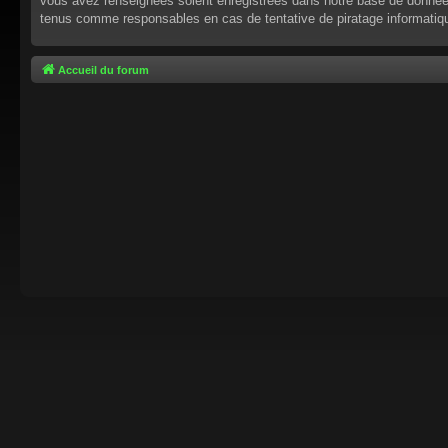
vous avez renseignées soient enregistrées dans notre base de données.
tenus comme responsables en cas de tentative de piratage informati
Accueil du forum