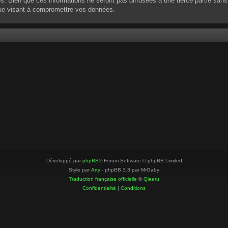
 Bien que ces informations ne seront pas diffusées à une tierce partie sans
que visant à compromettre vos données.
Développé par
phpBB
® Forum Software © phpBB Limited
Style par
Arty
- phpBB 3.3 par MrGaby
Traduction française officielle
©
Qiaeru
Confidentialité
|
Conditions