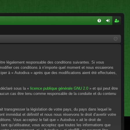
FA
on
ns
Q
ne
cri
xi
pti
on
on
’être légalement responsable des conditions suivantes. Si vous
 modifier ces conditions à n’importe quel moment et nous essaierons
ciper à « Autodiva » après que des modifications aient été effectuées,
 déclaré sous la «
licence publique générale GNU 2.0
» et qui peut être
en aucun cas être tenu comme responsable de la conduite et du contenu
t transgresser la législation de votre pays, du pays dans lequel le
 immédiat et définitif et nous nous réservons le droit d’avertir votre
itions. Vous acceptez le fait que « Autodiva » ait le droit de
tant qu’utilisateur, vous acceptez que toutes les informations que