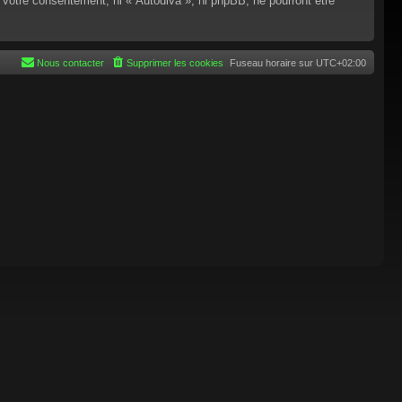
 votre consentement, ni « Autodiva », ni phpBB, ne pourront être
Nous contacter
Supprimer les cookies
Fuseau horaire sur
UTC+02:00