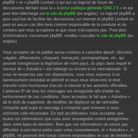
phpBB » et « phpBB Limited ») qui est un logiciel de forum de
discussions déclaré sous la «
licence publique générale GNU 2.0
» et qui
peut être téléchargé sur
le site de phpBB
(en anglais). Le logiciel phpBB a
pour seul but de faciliter les discussions sur internet et phpBB Limited ne
peut en aucun cas être tenu comme responsable de la conduite et du
contenu que nous acceptons et que nous n’acceptons pas. Pour plus
d’informations concernant phpBB, veuillez consulter
le site de phpBB
(en
anglais).
Vous acceptez de ne publier aucun contenu à caractère abusif, obscène,
vulgaire, diffamatoire, choquant, menaçant, pornographique, etc. qui
pourrait transgresser la législation de votre pays, du pays dans lequel le
serveur de « Autodiva » est hébergé ou encore la loi internationale. Si
vous ne respectez pas ces dispositions, vous vous exposez à un
bannissement immédiat et définitif et nous nous réservons le droit
d’avertir votre fournisseur d’accès à internet et les autorités officielles.
L’adresse IP de tous les messages est enregistrée afin d’aider au
renforcement de ces conditions. Vous acceptez le fait que « Autodiva »
ait le droit de supprimer, de modifier, de déplacer ou de verrouiller
n’importe quel sujet et message à n’importe quel moment si nous
estimons cela nécessaire. En tant qu’utilisateur, vous acceptez que
toutes les informations que vous avez renseignées soient enregistrées
dans notre base de données. Bien que ces informations ne seront pas
diffusées à une tierce partie sans votre consentement, ni « Autodiva », ni
phpBB, ne pourront être tenus comme responsables en cas de tentative