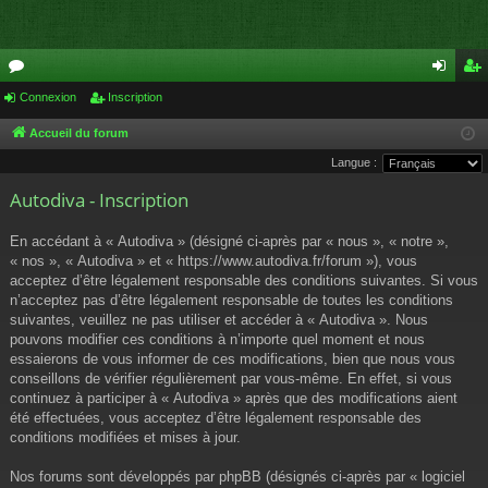
or
Connexion
Inscription
on
ns
u
ne
cri
Accueil du forum
Langue :
m
xi
pti
Autodiva - Inscription
s
on
on
En accédant à « Autodiva » (désigné ci-après par « nous », « notre »,
« nos », « Autodiva » et « https://www.autodiva.fr/forum »), vous
acceptez d’être légalement responsable des conditions suivantes. Si vous
n’acceptez pas d’être légalement responsable de toutes les conditions
suivantes, veuillez ne pas utiliser et accéder à « Autodiva ». Nous
pouvons modifier ces conditions à n’importe quel moment et nous
essaierons de vous informer de ces modifications, bien que nous vous
conseillons de vérifier régulièrement par vous-même. En effet, si vous
continuez à participer à « Autodiva » après que des modifications aient
été effectuées, vous acceptez d’être légalement responsable des
conditions modifiées et mises à jour.
Nos forums sont développés par phpBB (désignés ci-après par « logiciel