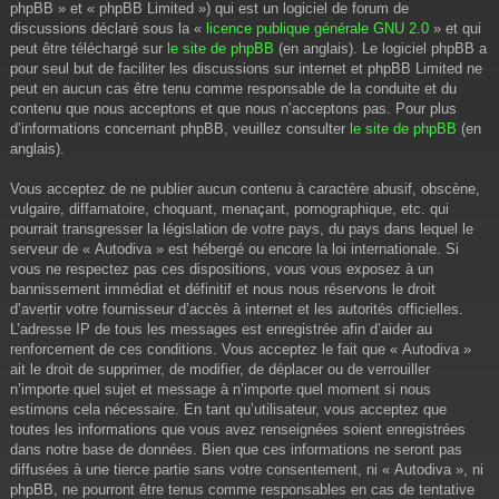
phpBB » et « phpBB Limited ») qui est un logiciel de forum de
discussions déclaré sous la «
licence publique générale GNU 2.0
» et qui
peut être téléchargé sur
le site de phpBB
(en anglais). Le logiciel phpBB a
pour seul but de faciliter les discussions sur internet et phpBB Limited ne
peut en aucun cas être tenu comme responsable de la conduite et du
contenu que nous acceptons et que nous n’acceptons pas. Pour plus
d’informations concernant phpBB, veuillez consulter
le site de phpBB
(en
anglais).
Vous acceptez de ne publier aucun contenu à caractère abusif, obscène,
vulgaire, diffamatoire, choquant, menaçant, pornographique, etc. qui
pourrait transgresser la législation de votre pays, du pays dans lequel le
serveur de « Autodiva » est hébergé ou encore la loi internationale. Si
vous ne respectez pas ces dispositions, vous vous exposez à un
bannissement immédiat et définitif et nous nous réservons le droit
d’avertir votre fournisseur d’accès à internet et les autorités officielles.
L’adresse IP de tous les messages est enregistrée afin d’aider au
renforcement de ces conditions. Vous acceptez le fait que « Autodiva »
ait le droit de supprimer, de modifier, de déplacer ou de verrouiller
n’importe quel sujet et message à n’importe quel moment si nous
estimons cela nécessaire. En tant qu’utilisateur, vous acceptez que
toutes les informations que vous avez renseignées soient enregistrées
dans notre base de données. Bien que ces informations ne seront pas
diffusées à une tierce partie sans votre consentement, ni « Autodiva », ni
phpBB, ne pourront être tenus comme responsables en cas de tentative