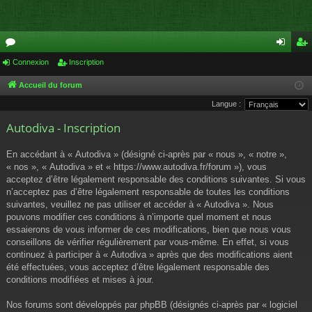
or
Connexion
Inscription
on
ns
u
ne
cri
Accueil du forum
Langue :
m
xi
pti
Autodiva - Inscription
s
on
on
En accédant à « Autodiva » (désigné ci-après par « nous », « notre »,
« nos », « Autodiva » et « https://www.autodiva.fr/forum »), vous
acceptez d’être légalement responsable des conditions suivantes. Si vous
n’acceptez pas d’être légalement responsable de toutes les conditions
suivantes, veuillez ne pas utiliser et accéder à « Autodiva ». Nous
pouvons modifier ces conditions à n’importe quel moment et nous
essaierons de vous informer de ces modifications, bien que nous vous
conseillons de vérifier régulièrement par vous-même. En effet, si vous
continuez à participer à « Autodiva » après que des modifications aient
été effectuées, vous acceptez d’être légalement responsable des
conditions modifiées et mises à jour.
Nos forums sont développés par phpBB (désignés ci-après par « logiciel