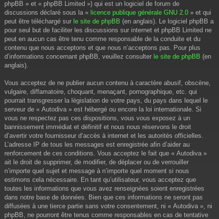
phpBB » et « phpBB Limited ») qui est un logiciel de forum de
discussions déclaré sous la «
licence publique générale GNU 2.0
» et qui
peut être téléchargé sur
le site de phpBB
(en anglais). Le logiciel phpBB a
pour seul but de faciliter les discussions sur internet et phpBB Limited ne
peut en aucun cas être tenu comme responsable de la conduite et du
contenu que nous acceptons et que nous n’acceptons pas. Pour plus
d’informations concernant phpBB, veuillez consulter
le site de phpBB
(en
anglais).
Vous acceptez de ne publier aucun contenu à caractère abusif, obscène,
vulgaire, diffamatoire, choquant, menaçant, pornographique, etc. qui
pourrait transgresser la législation de votre pays, du pays dans lequel le
serveur de « Autodiva » est hébergé ou encore la loi internationale. Si
vous ne respectez pas ces dispositions, vous vous exposez à un
bannissement immédiat et définitif et nous nous réservons le droit
d’avertir votre fournisseur d’accès à internet et les autorités officielles.
L’adresse IP de tous les messages est enregistrée afin d’aider au
renforcement de ces conditions. Vous acceptez le fait que « Autodiva »
ait le droit de supprimer, de modifier, de déplacer ou de verrouiller
n’importe quel sujet et message à n’importe quel moment si nous
estimons cela nécessaire. En tant qu’utilisateur, vous acceptez que
toutes les informations que vous avez renseignées soient enregistrées
dans notre base de données. Bien que ces informations ne seront pas
diffusées à une tierce partie sans votre consentement, ni « Autodiva », ni
phpBB, ne pourront être tenus comme responsables en cas de tentative