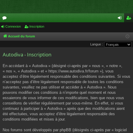
or
Connexion
Inscription
on
ns
u
ne
cri
Accueil du forum
Langue :
m
xi
pti
Autodiva - Inscription
s
on
on
En accédant à « Autodiva » (désigné ci-après par « nous », « notre »,
« nos », « Autodiva » et « https://www.autodiva.fr/forum »), vous
acceptez d’être légalement responsable des conditions suivantes. Si vous
n’acceptez pas d’être légalement responsable de toutes les conditions
suivantes, veuillez ne pas utiliser et accéder à « Autodiva ». Nous
pouvons modifier ces conditions à n’importe quel moment et nous
essaierons de vous informer de ces modifications, bien que nous vous
conseillons de vérifier régulièrement par vous-même. En effet, si vous
continuez à participer à « Autodiva » après que des modifications aient
été effectuées, vous acceptez d’être légalement responsable des
conditions modifiées et mises à jour.
Nos forums sont développés par phpBB (désignés ci-après par « logiciel