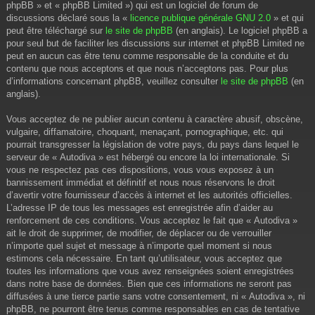
phpBB » et « phpBB Limited ») qui est un logiciel de forum de
discussions déclaré sous la «
licence publique générale GNU 2.0
» et qui
peut être téléchargé sur
le site de phpBB
(en anglais). Le logiciel phpBB a
pour seul but de faciliter les discussions sur internet et phpBB Limited ne
peut en aucun cas être tenu comme responsable de la conduite et du
contenu que nous acceptons et que nous n’acceptons pas. Pour plus
d’informations concernant phpBB, veuillez consulter
le site de phpBB
(en
anglais).
Vous acceptez de ne publier aucun contenu à caractère abusif, obscène,
vulgaire, diffamatoire, choquant, menaçant, pornographique, etc. qui
pourrait transgresser la législation de votre pays, du pays dans lequel le
serveur de « Autodiva » est hébergé ou encore la loi internationale. Si
vous ne respectez pas ces dispositions, vous vous exposez à un
bannissement immédiat et définitif et nous nous réservons le droit
d’avertir votre fournisseur d’accès à internet et les autorités officielles.
L’adresse IP de tous les messages est enregistrée afin d’aider au
renforcement de ces conditions. Vous acceptez le fait que « Autodiva »
ait le droit de supprimer, de modifier, de déplacer ou de verrouiller
n’importe quel sujet et message à n’importe quel moment si nous
estimons cela nécessaire. En tant qu’utilisateur, vous acceptez que
toutes les informations que vous avez renseignées soient enregistrées
dans notre base de données. Bien que ces informations ne seront pas
diffusées à une tierce partie sans votre consentement, ni « Autodiva », ni
phpBB, ne pourront être tenus comme responsables en cas de tentative