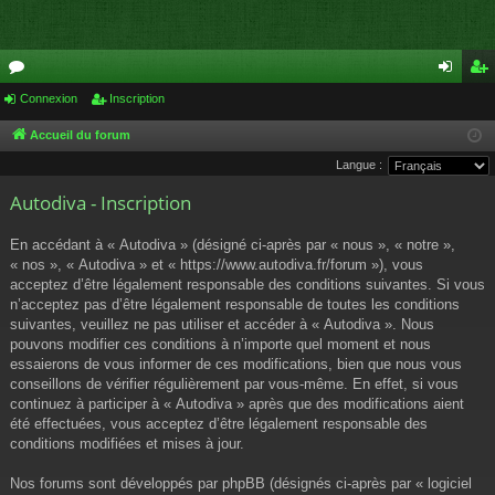
or
Connexion
Inscription
on
ns
u
ne
cri
Accueil du forum
Langue :
m
xi
pti
Autodiva - Inscription
s
on
on
En accédant à « Autodiva » (désigné ci-après par « nous », « notre »,
« nos », « Autodiva » et « https://www.autodiva.fr/forum »), vous
acceptez d’être légalement responsable des conditions suivantes. Si vous
n’acceptez pas d’être légalement responsable de toutes les conditions
suivantes, veuillez ne pas utiliser et accéder à « Autodiva ». Nous
pouvons modifier ces conditions à n’importe quel moment et nous
essaierons de vous informer de ces modifications, bien que nous vous
conseillons de vérifier régulièrement par vous-même. En effet, si vous
continuez à participer à « Autodiva » après que des modifications aient
été effectuées, vous acceptez d’être légalement responsable des
conditions modifiées et mises à jour.
Nos forums sont développés par phpBB (désignés ci-après par « logiciel