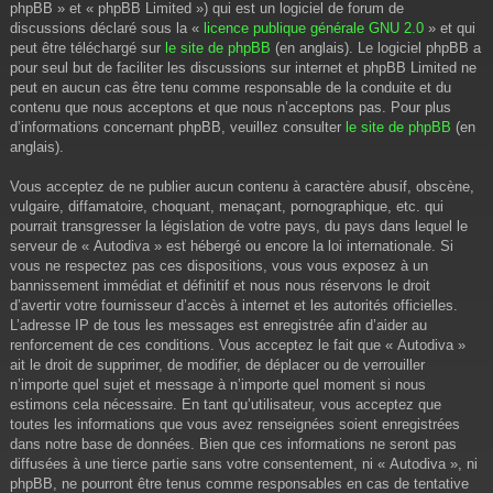
phpBB » et « phpBB Limited ») qui est un logiciel de forum de
discussions déclaré sous la «
licence publique générale GNU 2.0
» et qui
peut être téléchargé sur
le site de phpBB
(en anglais). Le logiciel phpBB a
pour seul but de faciliter les discussions sur internet et phpBB Limited ne
peut en aucun cas être tenu comme responsable de la conduite et du
contenu que nous acceptons et que nous n’acceptons pas. Pour plus
d’informations concernant phpBB, veuillez consulter
le site de phpBB
(en
anglais).
Vous acceptez de ne publier aucun contenu à caractère abusif, obscène,
vulgaire, diffamatoire, choquant, menaçant, pornographique, etc. qui
pourrait transgresser la législation de votre pays, du pays dans lequel le
serveur de « Autodiva » est hébergé ou encore la loi internationale. Si
vous ne respectez pas ces dispositions, vous vous exposez à un
bannissement immédiat et définitif et nous nous réservons le droit
d’avertir votre fournisseur d’accès à internet et les autorités officielles.
L’adresse IP de tous les messages est enregistrée afin d’aider au
renforcement de ces conditions. Vous acceptez le fait que « Autodiva »
ait le droit de supprimer, de modifier, de déplacer ou de verrouiller
n’importe quel sujet et message à n’importe quel moment si nous
estimons cela nécessaire. En tant qu’utilisateur, vous acceptez que
toutes les informations que vous avez renseignées soient enregistrées
dans notre base de données. Bien que ces informations ne seront pas
diffusées à une tierce partie sans votre consentement, ni « Autodiva », ni
phpBB, ne pourront être tenus comme responsables en cas de tentative