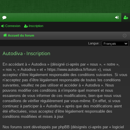
or
Connexion
Inscription
on
ns
u
ne
cri
Accueil du forum
Langue :
m
xi
pti
Autodiva - Inscription
s
on
on
En accédant à « Autodiva » (désigné ci-après par « nous », « notre »,
« nos », « Autodiva » et « https://www.autodiva.fr/forum »), vous
acceptez d’être légalement responsable des conditions suivantes. Si vous
n’acceptez pas d’être légalement responsable de toutes les conditions
suivantes, veuillez ne pas utiliser et accéder à « Autodiva ». Nous
pouvons modifier ces conditions à n’importe quel moment et nous
essaierons de vous informer de ces modifications, bien que nous vous
conseillons de vérifier régulièrement par vous-même. En effet, si vous
continuez à participer à « Autodiva » après que des modifications aient
été effectuées, vous acceptez d’être légalement responsable des
conditions modifiées et mises à jour.
Nos forums sont développés par phpBB (désignés ci-après par « logiciel