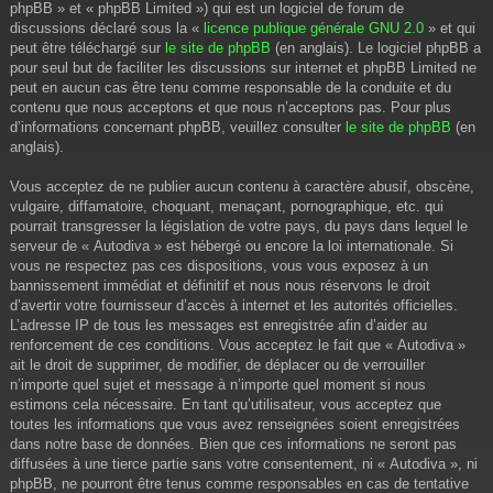
phpBB » et « phpBB Limited ») qui est un logiciel de forum de
discussions déclaré sous la «
licence publique générale GNU 2.0
» et qui
peut être téléchargé sur
le site de phpBB
(en anglais). Le logiciel phpBB a
pour seul but de faciliter les discussions sur internet et phpBB Limited ne
peut en aucun cas être tenu comme responsable de la conduite et du
contenu que nous acceptons et que nous n’acceptons pas. Pour plus
d’informations concernant phpBB, veuillez consulter
le site de phpBB
(en
anglais).
Vous acceptez de ne publier aucun contenu à caractère abusif, obscène,
vulgaire, diffamatoire, choquant, menaçant, pornographique, etc. qui
pourrait transgresser la législation de votre pays, du pays dans lequel le
serveur de « Autodiva » est hébergé ou encore la loi internationale. Si
vous ne respectez pas ces dispositions, vous vous exposez à un
bannissement immédiat et définitif et nous nous réservons le droit
d’avertir votre fournisseur d’accès à internet et les autorités officielles.
L’adresse IP de tous les messages est enregistrée afin d’aider au
renforcement de ces conditions. Vous acceptez le fait que « Autodiva »
ait le droit de supprimer, de modifier, de déplacer ou de verrouiller
n’importe quel sujet et message à n’importe quel moment si nous
estimons cela nécessaire. En tant qu’utilisateur, vous acceptez que
toutes les informations que vous avez renseignées soient enregistrées
dans notre base de données. Bien que ces informations ne seront pas
diffusées à une tierce partie sans votre consentement, ni « Autodiva », ni
phpBB, ne pourront être tenus comme responsables en cas de tentative