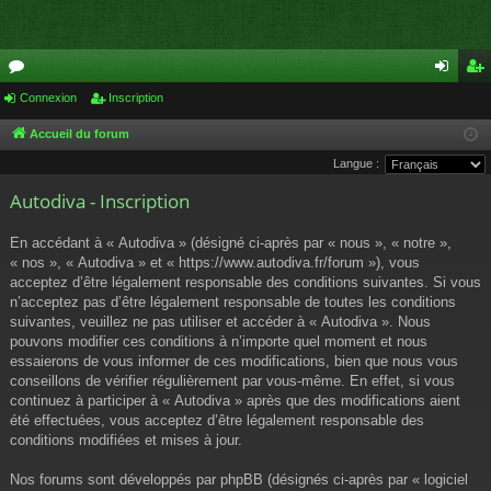
or
Connexion
Inscription
on
ns
u
ne
cri
Accueil du forum
Langue :
m
xi
pti
Autodiva - Inscription
s
on
on
En accédant à « Autodiva » (désigné ci-après par « nous », « notre »,
« nos », « Autodiva » et « https://www.autodiva.fr/forum »), vous
acceptez d’être légalement responsable des conditions suivantes. Si vous
n’acceptez pas d’être légalement responsable de toutes les conditions
suivantes, veuillez ne pas utiliser et accéder à « Autodiva ». Nous
pouvons modifier ces conditions à n’importe quel moment et nous
essaierons de vous informer de ces modifications, bien que nous vous
conseillons de vérifier régulièrement par vous-même. En effet, si vous
continuez à participer à « Autodiva » après que des modifications aient
été effectuées, vous acceptez d’être légalement responsable des
conditions modifiées et mises à jour.
Nos forums sont développés par phpBB (désignés ci-après par « logiciel