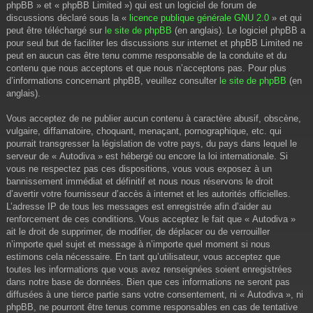
phpBB » et « phpBB Limited ») qui est un logiciel de forum de
discussions déclaré sous la «
licence publique générale GNU 2.0
» et qui
peut être téléchargé sur
le site de phpBB
(en anglais). Le logiciel phpBB a
pour seul but de faciliter les discussions sur internet et phpBB Limited ne
peut en aucun cas être tenu comme responsable de la conduite et du
contenu que nous acceptons et que nous n’acceptons pas. Pour plus
d’informations concernant phpBB, veuillez consulter
le site de phpBB
(en
anglais).
Vous acceptez de ne publier aucun contenu à caractère abusif, obscène,
vulgaire, diffamatoire, choquant, menaçant, pornographique, etc. qui
pourrait transgresser la législation de votre pays, du pays dans lequel le
serveur de « Autodiva » est hébergé ou encore la loi internationale. Si
vous ne respectez pas ces dispositions, vous vous exposez à un
bannissement immédiat et définitif et nous nous réservons le droit
d’avertir votre fournisseur d’accès à internet et les autorités officielles.
L’adresse IP de tous les messages est enregistrée afin d’aider au
renforcement de ces conditions. Vous acceptez le fait que « Autodiva »
ait le droit de supprimer, de modifier, de déplacer ou de verrouiller
n’importe quel sujet et message à n’importe quel moment si nous
estimons cela nécessaire. En tant qu’utilisateur, vous acceptez que
toutes les informations que vous avez renseignées soient enregistrées
dans notre base de données. Bien que ces informations ne seront pas
diffusées à une tierce partie sans votre consentement, ni « Autodiva », ni
phpBB, ne pourront être tenus comme responsables en cas de tentative