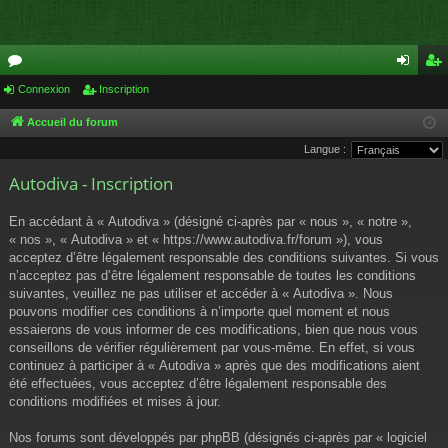
or
Connexion
Inscription
on
ns
u
ne
cri
Accueil du forum
Langue :
m
xi
pti
Autodiva - Inscription
s
on
on
En accédant à « Autodiva » (désigné ci-après par « nous », « notre »,
« nos », « Autodiva » et « https://www.autodiva.fr/forum »), vous
acceptez d’être légalement responsable des conditions suivantes. Si vous
n’acceptez pas d’être légalement responsable de toutes les conditions
suivantes, veuillez ne pas utiliser et accéder à « Autodiva ». Nous
pouvons modifier ces conditions à n’importe quel moment et nous
essaierons de vous informer de ces modifications, bien que nous vous
conseillons de vérifier régulièrement par vous-même. En effet, si vous
continuez à participer à « Autodiva » après que des modifications aient
été effectuées, vous acceptez d’être légalement responsable des
conditions modifiées et mises à jour.
Nos forums sont développés par phpBB (désignés ci-après par « logiciel