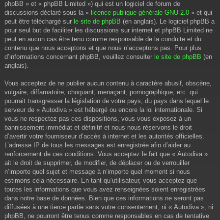
phpBB » et « phpBB Limited ») qui est un logiciel de forum de
discussions déclaré sous la «
licence publique générale GNU 2.0
» et qui
peut être téléchargé sur
le site de phpBB
(en anglais). Le logiciel phpBB a
pour seul but de faciliter les discussions sur internet et phpBB Limited ne
peut en aucun cas être tenu comme responsable de la conduite et du
contenu que nous acceptons et que nous n’acceptons pas. Pour plus
d’informations concernant phpBB, veuillez consulter
le site de phpBB
(en
anglais).
Vous acceptez de ne publier aucun contenu à caractère abusif, obscène,
vulgaire, diffamatoire, choquant, menaçant, pornographique, etc. qui
pourrait transgresser la législation de votre pays, du pays dans lequel le
serveur de « Autodiva » est hébergé ou encore la loi internationale. Si
vous ne respectez pas ces dispositions, vous vous exposez à un
bannissement immédiat et définitif et nous nous réservons le droit
d’avertir votre fournisseur d’accès à internet et les autorités officielles.
L’adresse IP de tous les messages est enregistrée afin d’aider au
renforcement de ces conditions. Vous acceptez le fait que « Autodiva »
ait le droit de supprimer, de modifier, de déplacer ou de verrouiller
n’importe quel sujet et message à n’importe quel moment si nous
estimons cela nécessaire. En tant qu’utilisateur, vous acceptez que
toutes les informations que vous avez renseignées soient enregistrées
dans notre base de données. Bien que ces informations ne seront pas
diffusées à une tierce partie sans votre consentement, ni « Autodiva », ni
phpBB, ne pourront être tenus comme responsables en cas de tentative