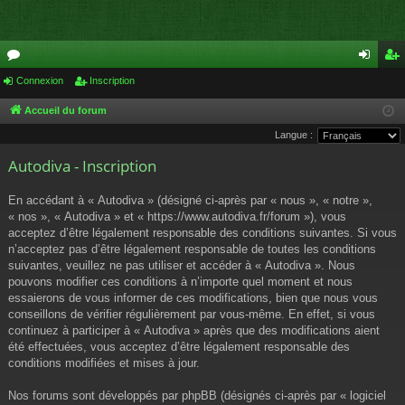
or
Connexion
Inscription
on
ns
u
ne
cri
Accueil du forum
Langue :
m
xi
pti
Autodiva - Inscription
s
on
on
En accédant à « Autodiva » (désigné ci-après par « nous », « notre »,
« nos », « Autodiva » et « https://www.autodiva.fr/forum »), vous
acceptez d’être légalement responsable des conditions suivantes. Si vous
n’acceptez pas d’être légalement responsable de toutes les conditions
suivantes, veuillez ne pas utiliser et accéder à « Autodiva ». Nous
pouvons modifier ces conditions à n’importe quel moment et nous
essaierons de vous informer de ces modifications, bien que nous vous
conseillons de vérifier régulièrement par vous-même. En effet, si vous
continuez à participer à « Autodiva » après que des modifications aient
été effectuées, vous acceptez d’être légalement responsable des
conditions modifiées et mises à jour.
Nos forums sont développés par phpBB (désignés ci-après par « logiciel