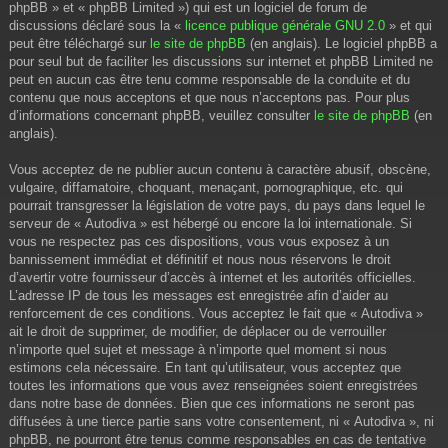
phpBB » et « phpBB Limited ») qui est un logiciel de forum de
discussions déclaré sous la «
licence publique générale GNU 2.0
» et qui
peut être téléchargé sur
le site de phpBB
(en anglais). Le logiciel phpBB a
pour seul but de faciliter les discussions sur internet et phpBB Limited ne
peut en aucun cas être tenu comme responsable de la conduite et du
contenu que nous acceptons et que nous n’acceptons pas. Pour plus
d’informations concernant phpBB, veuillez consulter
le site de phpBB
(en
anglais).
Vous acceptez de ne publier aucun contenu à caractère abusif, obscène,
vulgaire, diffamatoire, choquant, menaçant, pornographique, etc. qui
pourrait transgresser la législation de votre pays, du pays dans lequel le
serveur de « Autodiva » est hébergé ou encore la loi internationale. Si
vous ne respectez pas ces dispositions, vous vous exposez à un
bannissement immédiat et définitif et nous nous réservons le droit
d’avertir votre fournisseur d’accès à internet et les autorités officielles.
L’adresse IP de tous les messages est enregistrée afin d’aider au
renforcement de ces conditions. Vous acceptez le fait que « Autodiva »
ait le droit de supprimer, de modifier, de déplacer ou de verrouiller
n’importe quel sujet et message à n’importe quel moment si nous
estimons cela nécessaire. En tant qu’utilisateur, vous acceptez que
toutes les informations que vous avez renseignées soient enregistrées
dans notre base de données. Bien que ces informations ne seront pas
diffusées à une tierce partie sans votre consentement, ni « Autodiva », ni
phpBB, ne pourront être tenus comme responsables en cas de tentative