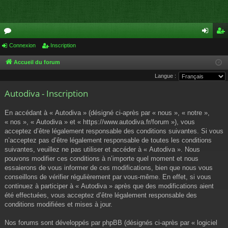
or
Connexion
Inscription
on
ns
u
ne
cri
Accueil du forum
Langue :
m
xi
pti
Autodiva - Inscription
s
on
on
En accédant à « Autodiva » (désigné ci-après par « nous », « notre »,
« nos », « Autodiva » et « https://www.autodiva.fr/forum »), vous
acceptez d’être légalement responsable des conditions suivantes. Si vous
n’acceptez pas d’être légalement responsable de toutes les conditions
suivantes, veuillez ne pas utiliser et accéder à « Autodiva ». Nous
pouvons modifier ces conditions à n’importe quel moment et nous
essaierons de vous informer de ces modifications, bien que nous vous
conseillons de vérifier régulièrement par vous-même. En effet, si vous
continuez à participer à « Autodiva » après que des modifications aient
été effectuées, vous acceptez d’être légalement responsable des
conditions modifiées et mises à jour.
Nos forums sont développés par phpBB (désignés ci-après par « logiciel