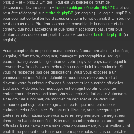
phpBB » et « phpBB Limited ») qui est un logiciel de forum de
discussions déclaré sous la «
licence publique générale GNU 2.0
» et qui
peut être téléchargé sur
le site de phpBB
(en anglais). Le logiciel phpBB a
pour seul but de faciliter les discussions sur internet et phpBB Limited ne
peut en aucun cas être tenu comme responsable de la conduite et du
contenu que nous acceptons et que nous n’acceptons pas. Pour plus
d’informations concernant phpBB, veuillez consulter
le site de phpBB
(en
anglais).
Vous acceptez de ne publier aucun contenu à caractère abusif, obscène,
vulgaire, diffamatoire, choquant, menaçant, pornographique, etc. qui
pourrait transgresser la législation de votre pays, du pays dans lequel le
serveur de « Autodiva » est hébergé ou encore la loi internationale. Si
vous ne respectez pas ces dispositions, vous vous exposez à un
bannissement immédiat et définitif et nous nous réservons le droit
d’avertir votre fournisseur d’accès à internet et les autorités officielles.
L’adresse IP de tous les messages est enregistrée afin d’aider au
renforcement de ces conditions. Vous acceptez le fait que « Autodiva »
ait le droit de supprimer, de modifier, de déplacer ou de verrouiller
n’importe quel sujet et message à n’importe quel moment si nous
estimons cela nécessaire. En tant qu’utilisateur, vous acceptez que
toutes les informations que vous avez renseignées soient enregistrées
dans notre base de données. Bien que ces informations ne seront pas
diffusées à une tierce partie sans votre consentement, ni « Autodiva », ni
phpBB, ne pourront être tenus comme responsables en cas de tentative