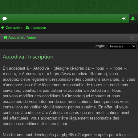
or
Connexion
Inscription
on
ns
u
ne
cri
Accueil du forum
Langue :
m
xi
pti
Autodiva - Inscription
s
on
on
En accédant à « Autodiva » (désigné ci-après par « nous », « notre »,
« nos », « Autodiva » et « https://www.autodiva.fr/forum »), vous
acceptez d’être légalement responsable des conditions suivantes. Si vous
n’acceptez pas d’être légalement responsable de toutes les conditions
suivantes, veuillez ne pas utiliser et accéder à « Autodiva ». Nous
pouvons modifier ces conditions à n’importe quel moment et nous
essaierons de vous informer de ces modifications, bien que nous vous
conseillons de vérifier régulièrement par vous-même. En effet, si vous
continuez à participer à « Autodiva » après que des modifications aient
été effectuées, vous acceptez d’être légalement responsable des
conditions modifiées et mises à jour.
Nos forums sont développés par phpBB (désignés ci-après par « logiciel