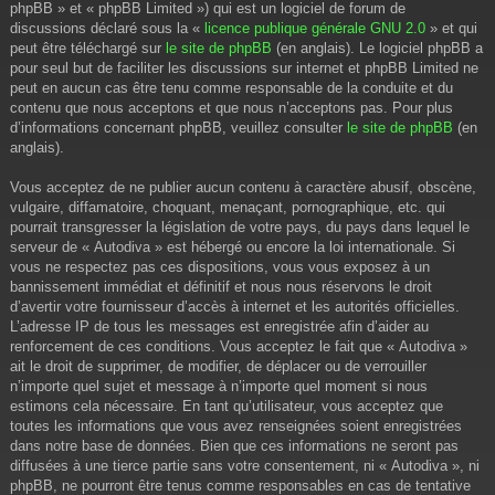
phpBB » et « phpBB Limited ») qui est un logiciel de forum de
discussions déclaré sous la «
licence publique générale GNU 2.0
» et qui
peut être téléchargé sur
le site de phpBB
(en anglais). Le logiciel phpBB a
pour seul but de faciliter les discussions sur internet et phpBB Limited ne
peut en aucun cas être tenu comme responsable de la conduite et du
contenu que nous acceptons et que nous n’acceptons pas. Pour plus
d’informations concernant phpBB, veuillez consulter
le site de phpBB
(en
anglais).
Vous acceptez de ne publier aucun contenu à caractère abusif, obscène,
vulgaire, diffamatoire, choquant, menaçant, pornographique, etc. qui
pourrait transgresser la législation de votre pays, du pays dans lequel le
serveur de « Autodiva » est hébergé ou encore la loi internationale. Si
vous ne respectez pas ces dispositions, vous vous exposez à un
bannissement immédiat et définitif et nous nous réservons le droit
d’avertir votre fournisseur d’accès à internet et les autorités officielles.
L’adresse IP de tous les messages est enregistrée afin d’aider au
renforcement de ces conditions. Vous acceptez le fait que « Autodiva »
ait le droit de supprimer, de modifier, de déplacer ou de verrouiller
n’importe quel sujet et message à n’importe quel moment si nous
estimons cela nécessaire. En tant qu’utilisateur, vous acceptez que
toutes les informations que vous avez renseignées soient enregistrées
dans notre base de données. Bien que ces informations ne seront pas
diffusées à une tierce partie sans votre consentement, ni « Autodiva », ni
phpBB, ne pourront être tenus comme responsables en cas de tentative