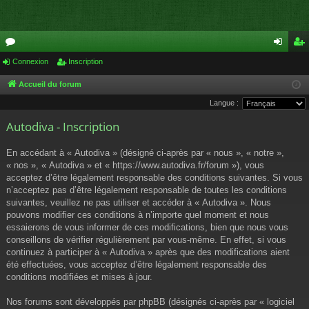
or
Connexion
Inscription
on
ns
u
ne
cri
Accueil du forum
Langue :
m
xi
pti
Autodiva - Inscription
s
on
on
En accédant à « Autodiva » (désigné ci-après par « nous », « notre »,
« nos », « Autodiva » et « https://www.autodiva.fr/forum »), vous
acceptez d’être légalement responsable des conditions suivantes. Si vous
n’acceptez pas d’être légalement responsable de toutes les conditions
suivantes, veuillez ne pas utiliser et accéder à « Autodiva ». Nous
pouvons modifier ces conditions à n’importe quel moment et nous
essaierons de vous informer de ces modifications, bien que nous vous
conseillons de vérifier régulièrement par vous-même. En effet, si vous
continuez à participer à « Autodiva » après que des modifications aient
été effectuées, vous acceptez d’être légalement responsable des
conditions modifiées et mises à jour.
Nos forums sont développés par phpBB (désignés ci-après par « logiciel