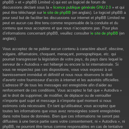
phpBB » et « phpBB Limited ») qui est un logiciel de forum de
discussions déclaré sous la «
licence publique générale GNU 2.0
» et qui
peut être téléchargé sur
le site de phpBB
(en anglais). Le logiciel phpBB a
pour seul but de faciliter les discussions sur internet et phpBB Limited ne
peut en aucun cas être tenu comme responsable de la conduite et du
contenu que nous acceptons et que nous n’acceptons pas. Pour plus
d’informations concernant phpBB, veuillez consulter
le site de phpBB
(en
anglais).
Vous acceptez de ne publier aucun contenu à caractère abusif, obscène,
vulgaire, diffamatoire, choquant, menaçant, pornographique, etc. qui
pourrait transgresser la législation de votre pays, du pays dans lequel le
serveur de « Autodiva » est hébergé ou encore la loi internationale. Si
vous ne respectez pas ces dispositions, vous vous exposez à un
bannissement immédiat et définitif et nous nous réservons le droit
d’avertir votre fournisseur d’accès à internet et les autorités officielles.
L’adresse IP de tous les messages est enregistrée afin d’aider au
renforcement de ces conditions. Vous acceptez le fait que « Autodiva »
ait le droit de supprimer, de modifier, de déplacer ou de verrouiller
n’importe quel sujet et message à n’importe quel moment si nous
estimons cela nécessaire. En tant qu’utilisateur, vous acceptez que
toutes les informations que vous avez renseignées soient enregistrées
dans notre base de données. Bien que ces informations ne seront pas
diffusées à une tierce partie sans votre consentement, ni « Autodiva », ni
phpBB, ne pourront être tenus comme responsables en cas de tentative