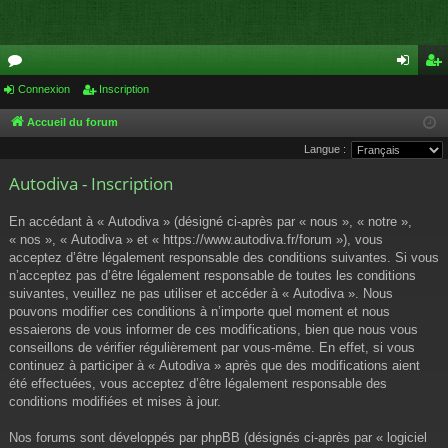
or
Connexion
Inscription
on
ns
u
ne
cri
Accueil du forum
Langue :
m
xi
pti
Autodiva - Inscription
s
on
on
En accédant à « Autodiva » (désigné ci-après par « nous », « notre »,
« nos », « Autodiva » et « https://www.autodiva.fr/forum »), vous
acceptez d’être légalement responsable des conditions suivantes. Si vous
n’acceptez pas d’être légalement responsable de toutes les conditions
suivantes, veuillez ne pas utiliser et accéder à « Autodiva ». Nous
pouvons modifier ces conditions à n’importe quel moment et nous
essaierons de vous informer de ces modifications, bien que nous vous
conseillons de vérifier régulièrement par vous-même. En effet, si vous
continuez à participer à « Autodiva » après que des modifications aient
été effectuées, vous acceptez d’être légalement responsable des
conditions modifiées et mises à jour.
Nos forums sont développés par phpBB (désignés ci-après par « logiciel