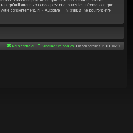
tant qu’utilisateur, vous acceptez que toutes les informations que
 votre consentement, ni « Autodiva », ni phpBB, ne pourront être
Nous contacter
Supprimer les cookies
Fuseau horaire sur
UTC+02:00