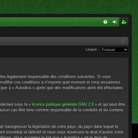
FA
on
ns
Q
ne
cri
Langue :
xi
pti
on
on
’être légalement responsable des conditions suivantes. Si vous
 modifier ces conditions à n’importe quel moment et nous essaierons
ciper à « Autodiva » après que des modifications aient été effectuées,
 déclaré sous la «
licence publique générale GNU 2.0
» et qui peut être
en aucun cas être tenu comme responsable de la conduite et du contenu
t transgresser la législation de votre pays, du pays dans lequel le
 immédiat et définitif et nous nous réservons le droit d’avertir votre
itions. Vous acceptez le fait que « Autodiva » ait le droit de