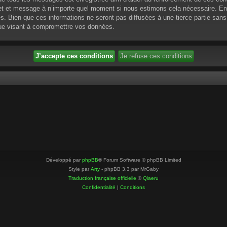
ujet et message à n’importe quel moment si nous estimons cela nécessaire. En 
 Bien que ces informations ne seront pas diffusées à une tierce partie sans
que visant à compromettre vos données.
Développé par
phpBB
® Forum Software © phpBB Limited
Style par
Arty
- phpBB 3.3 par MrGaby
Traduction française officielle
©
Qiaeru
Confidentialité
|
Conditions