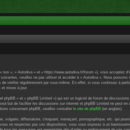
 « nos », « Autodiva » et « https://www.autodiva.fr/forum »), vous acceptez d
 suivantes, veuillez ne pas utiliser et accéder à « Autodiva ». Nous pouvons
de vérifier régulièrement par vous-même. En effet, si vous continuez à parti
 et mises à jour.
el phpBB » et « phpBB Limited ») qui est un logiciel de forum de discussions
 seul but de faciliter les discussions sur internet et phpBB Limited ne peut 
tions concernant phpBB, veuillez consulter
le site de phpBB
(en anglais).
 vulgaire, diffamatoire, choquant, menaçant, pornographique, etc. qui pourrai
i vous ne respectez pas ces dispositions, vous vous exposez à un bannissement
P de tous les messages est enregistrée afin d’aider au renforcement de ces cond