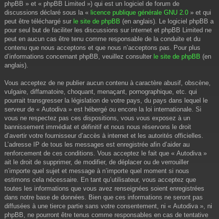
phpBB » et « phpBB Limited ») qui est un logiciel de forum de
discussions déclaré sous la «
licence publique générale GNU 2.0
» et qui
peut être téléchargé sur
le site de phpBB
(en anglais). Le logiciel phpBB a
pour seul but de faciliter les discussions sur internet et phpBB Limited ne
peut en aucun cas être tenu comme responsable de la conduite et du
contenu que nous acceptons et que nous n’acceptons pas. Pour plus
d’informations concernant phpBB, veuillez consulter
le site de phpBB
(en
anglais).
Vous acceptez de ne publier aucun contenu à caractère abusif, obscène,
vulgaire, diffamatoire, choquant, menaçant, pornographique, etc. qui
pourrait transgresser la législation de votre pays, du pays dans lequel le
serveur de « Autodiva » est hébergé ou encore la loi internationale. Si
vous ne respectez pas ces dispositions, vous vous exposez à un
bannissement immédiat et définitif et nous nous réservons le droit
d’avertir votre fournisseur d’accès à internet et les autorités officielles.
L’adresse IP de tous les messages est enregistrée afin d’aider au
renforcement de ces conditions. Vous acceptez le fait que « Autodiva »
ait le droit de supprimer, de modifier, de déplacer ou de verrouiller
n’importe quel sujet et message à n’importe quel moment si nous
estimons cela nécessaire. En tant qu’utilisateur, vous acceptez que
toutes les informations que vous avez renseignées soient enregistrées
dans notre base de données. Bien que ces informations ne seront pas
diffusées à une tierce partie sans votre consentement, ni « Autodiva », ni
phpBB, ne pourront être tenus comme responsables en cas de tentative