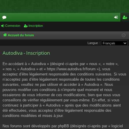
or
Connexion
Inscription
on
ns
u
ne
cri
Accueil du forum
Langue :
m
xi
pti
Autodiva - Inscription
s
on
on
En accédant à « Autodiva » (désigné ci-après par « nous », « notre »,
« nos », « Autodiva » et « https://www.autodiva.fr/forum »), vous
acceptez d’être légalement responsable des conditions suivantes. Si vous
n’acceptez pas d’être légalement responsable de toutes les conditions
suivantes, veuillez ne pas utiliser et accéder à « Autodiva ». Nous
pouvons modifier ces conditions à n’importe quel moment et nous
essaierons de vous informer de ces modifications, bien que nous vous
conseillons de vérifier régulièrement par vous-même. En effet, si vous
continuez à participer à « Autodiva » après que des modifications aient
été effectuées, vous acceptez d’être légalement responsable des
conditions modifiées et mises à jour.
Nos forums sont développés par phpBB (désignés ci-après par « logiciel