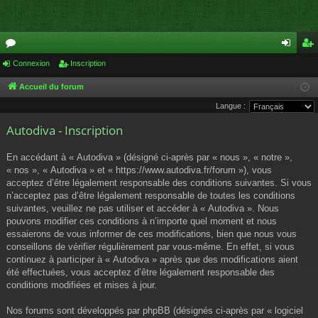
or
Connexion
Inscription
on
ns
u
ne
cri
Accueil du forum
Langue :
m
xi
pti
Autodiva - Inscription
s
on
on
En accédant à « Autodiva » (désigné ci-après par « nous », « notre »,
« nos », « Autodiva » et « https://www.autodiva.fr/forum »), vous
acceptez d’être légalement responsable des conditions suivantes. Si vous
n’acceptez pas d’être légalement responsable de toutes les conditions
suivantes, veuillez ne pas utiliser et accéder à « Autodiva ». Nous
pouvons modifier ces conditions à n’importe quel moment et nous
essaierons de vous informer de ces modifications, bien que nous vous
conseillons de vérifier régulièrement par vous-même. En effet, si vous
continuez à participer à « Autodiva » après que des modifications aient
été effectuées, vous acceptez d’être légalement responsable des
conditions modifiées et mises à jour.
Nos forums sont développés par phpBB (désignés ci-après par « logiciel