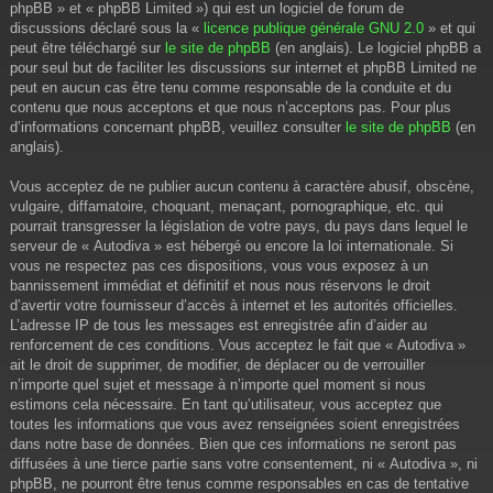
phpBB » et « phpBB Limited ») qui est un logiciel de forum de
discussions déclaré sous la «
licence publique générale GNU 2.0
» et qui
peut être téléchargé sur
le site de phpBB
(en anglais). Le logiciel phpBB a
pour seul but de faciliter les discussions sur internet et phpBB Limited ne
peut en aucun cas être tenu comme responsable de la conduite et du
contenu que nous acceptons et que nous n’acceptons pas. Pour plus
d’informations concernant phpBB, veuillez consulter
le site de phpBB
(en
anglais).
Vous acceptez de ne publier aucun contenu à caractère abusif, obscène,
vulgaire, diffamatoire, choquant, menaçant, pornographique, etc. qui
pourrait transgresser la législation de votre pays, du pays dans lequel le
serveur de « Autodiva » est hébergé ou encore la loi internationale. Si
vous ne respectez pas ces dispositions, vous vous exposez à un
bannissement immédiat et définitif et nous nous réservons le droit
d’avertir votre fournisseur d’accès à internet et les autorités officielles.
L’adresse IP de tous les messages est enregistrée afin d’aider au
renforcement de ces conditions. Vous acceptez le fait que « Autodiva »
ait le droit de supprimer, de modifier, de déplacer ou de verrouiller
n’importe quel sujet et message à n’importe quel moment si nous
estimons cela nécessaire. En tant qu’utilisateur, vous acceptez que
toutes les informations que vous avez renseignées soient enregistrées
dans notre base de données. Bien que ces informations ne seront pas
diffusées à une tierce partie sans votre consentement, ni « Autodiva », ni
phpBB, ne pourront être tenus comme responsables en cas de tentative