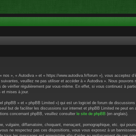
 « nos », « Autodiva » et « https://www.autodiva.fr/forum »), vous acceptez d
 suivantes, veuillez ne pas utiliser et accéder à « Autodiva ». Nous pouvons
de vérifier régulièrement par vous-même. En effet, si vous continuez à parti
 et mises à jour.
el phpBB » et « phpBB Limited ») qui est un logiciel de forum de discussions
 seul but de faciliter les discussions sur internet et phpBB Limited ne peut 
tions concernant phpBB, veuillez consulter
le site de phpBB
(en anglais).
 vulgaire, diffamatoire, choquant, menaçant, pornographique, etc. qui pourrai
i vous ne respectez pas ces dispositions, vous vous exposez à un bannissement
P de tous les messages est enregistrée afin d’aider au renforcement de ces cond