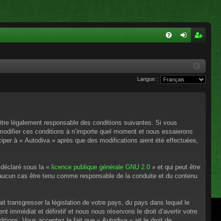
FA
on
ns
Q
ne
cri
Langue :
xi
pti
on
on
’être légalement responsable des conditions suivantes. Si vous
 modifier ces conditions à n’importe quel moment et nous essaierons
ciper à « Autodiva » après que des modifications aient été effectuées,
 déclaré sous la «
licence publique générale GNU 2.0
» et qui peut être
en aucun cas être tenu comme responsable de la conduite et du contenu
t transgresser la législation de votre pays, du pays dans lequel le
 immédiat et définitif et nous nous réservons le droit d’avertir votre
itions. Vous acceptez le fait que « Autodiva » ait le droit de