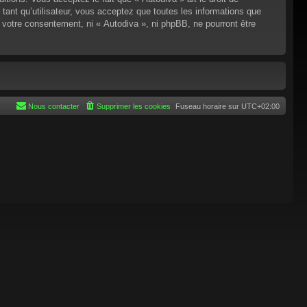
tant qu’utilisateur, vous acceptez que toutes les informations que
 votre consentement, ni « Autodiva », ni phpBB, ne pourront être
Nous contacter
Supprimer les cookies
Fuseau horaire sur
UTC+02:00