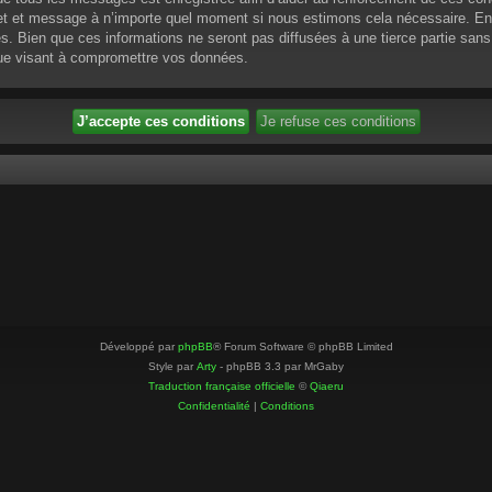
ujet et message à n’importe quel moment si nous estimons cela nécessaire. En 
 Bien que ces informations ne seront pas diffusées à une tierce partie sans
que visant à compromettre vos données.
Développé par
phpBB
® Forum Software © phpBB Limited
Style par
Arty
- phpBB 3.3 par MrGaby
Traduction française officielle
©
Qiaeru
Confidentialité
|
Conditions