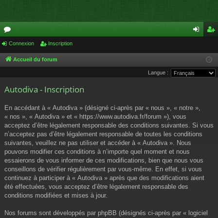
or
Connexion
Inscription
on
ns
u
ne
cri
Accueil du forum
Langue :
m
xi
pti
Autodiva - Inscription
s
on
on
En accédant à « Autodiva » (désigné ci-après par « nous », « notre »,
« nos », « Autodiva » et « https://www.autodiva.fr/forum »), vous
acceptez d’être légalement responsable des conditions suivantes. Si vous
n’acceptez pas d’être légalement responsable de toutes les conditions
suivantes, veuillez ne pas utiliser et accéder à « Autodiva ». Nous
pouvons modifier ces conditions à n’importe quel moment et nous
essaierons de vous informer de ces modifications, bien que nous vous
conseillons de vérifier régulièrement par vous-même. En effet, si vous
continuez à participer à « Autodiva » après que des modifications aient
été effectuées, vous acceptez d’être légalement responsable des
conditions modifiées et mises à jour.
Nos forums sont développés par phpBB (désignés ci-après par « logiciel