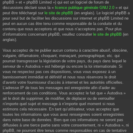
phpBB » et « phpBB Limited ») qui est un logiciel de forum de
discussions déclaré sous la «
licence publique générale GNU 2.0
» et qui
peut être téléchargé sur
le site de phpBB
(en anglais). Le logiciel phpBB a
pour seul but de faciliter les discussions sur internet et phpBB Limited ne
peut en aucun cas être tenu comme responsable de la conduite et du
contenu que nous acceptons et que nous n’acceptons pas. Pour plus
d’informations concernant phpBB, veuillez consulter
le site de phpBB
(en
anglais).
Vous acceptez de ne publier aucun contenu à caractère abusif, obscène,
vulgaire, diffamatoire, choquant, menaçant, pornographique, etc. qui
pourrait transgresser la législation de votre pays, du pays dans lequel le
serveur de « Autodiva » est hébergé ou encore la loi internationale. Si
vous ne respectez pas ces dispositions, vous vous exposez à un
bannissement immédiat et définitif et nous nous réservons le droit
d’avertir votre fournisseur d’accès à internet et les autorités officielles.
L’adresse IP de tous les messages est enregistrée afin d’aider au
renforcement de ces conditions. Vous acceptez le fait que « Autodiva »
ait le droit de supprimer, de modifier, de déplacer ou de verrouiller
n’importe quel sujet et message à n’importe quel moment si nous
estimons cela nécessaire. En tant qu’utilisateur, vous acceptez que
toutes les informations que vous avez renseignées soient enregistrées
dans notre base de données. Bien que ces informations ne seront pas
diffusées à une tierce partie sans votre consentement, ni « Autodiva », ni
phpBB, ne pourront être tenus comme responsables en cas de tentative