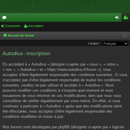
or
Connexion
Inscription
on
ns
u
ne
cri
Accueil du forum
Langue :
m
xi
pti
Autodiva - Inscription
s
on
on
En accédant à « Autodiva » (désigné ci-après par « nous », « notre »,
« nos », « Autodiva » et « https://www.autodiva.fr/forum »), vous
acceptez d’être légalement responsable des conditions suivantes. Si vous
n’acceptez pas d’être légalement responsable de toutes les conditions
suivantes, veuillez ne pas utiliser et accéder à « Autodiva ». Nous
pouvons modifier ces conditions à n’importe quel moment et nous
essaierons de vous informer de ces modifications, bien que nous vous
conseillons de vérifier régulièrement par vous-même. En effet, si vous
continuez à participer à « Autodiva » après que des modifications aient
été effectuées, vous acceptez d’être légalement responsable des
conditions modifiées et mises à jour.
Nos forums sont développés par phpBB (désignés ci-après par « logiciel