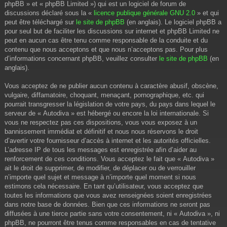
phpBB » et « phpBB Limited ») qui est un logiciel de forum de
discussions déclaré sous la «
licence publique générale GNU 2.0
» et qui
peut être téléchargé sur
le site de phpBB
(en anglais). Le logiciel phpBB a
pour seul but de faciliter les discussions sur internet et phpBB Limited ne
peut en aucun cas être tenu comme responsable de la conduite et du
contenu que nous acceptons et que nous n’acceptons pas. Pour plus
d’informations concernant phpBB, veuillez consulter
le site de phpBB
(en
anglais).
Vous acceptez de ne publier aucun contenu à caractère abusif, obscène,
vulgaire, diffamatoire, choquant, menaçant, pornographique, etc. qui
pourrait transgresser la législation de votre pays, du pays dans lequel le
serveur de « Autodiva » est hébergé ou encore la loi internationale. Si
vous ne respectez pas ces dispositions, vous vous exposez à un
bannissement immédiat et définitif et nous nous réservons le droit
d’avertir votre fournisseur d’accès à internet et les autorités officielles.
L’adresse IP de tous les messages est enregistrée afin d’aider au
renforcement de ces conditions. Vous acceptez le fait que « Autodiva »
ait le droit de supprimer, de modifier, de déplacer ou de verrouiller
n’importe quel sujet et message à n’importe quel moment si nous
estimons cela nécessaire. En tant qu’utilisateur, vous acceptez que
toutes les informations que vous avez renseignées soient enregistrées
dans notre base de données. Bien que ces informations ne seront pas
diffusées à une tierce partie sans votre consentement, ni « Autodiva », ni
phpBB, ne pourront être tenus comme responsables en cas de tentative