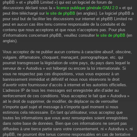
phpBB » et « phpBB Limited ») qui est un logiciel de forum de
discussions déclaré sous la «
licence publique générale GNU 2.0
» et qui
peut être téléchargé sur
le site de phpBB
(en anglais). Le logiciel phpBB a
pour seul but de faciliter les discussions sur internet et phpBB Limited ne
peut en aucun cas être tenu comme responsable de la conduite et du
contenu que nous acceptons et que nous n’acceptons pas. Pour plus
d’informations concernant phpBB, veuillez consulter
le site de phpBB
(en
anglais).
Vous acceptez de ne publier aucun contenu à caractère abusif, obscène,
vulgaire, diffamatoire, choquant, menaçant, pornographique, etc. qui
pourrait transgresser la législation de votre pays, du pays dans lequel le
serveur de « Autodiva » est hébergé ou encore la loi internationale. Si
vous ne respectez pas ces dispositions, vous vous exposez à un
bannissement immédiat et définitif et nous nous réservons le droit
d’avertir votre fournisseur d’accès à internet et les autorités officielles.
L’adresse IP de tous les messages est enregistrée afin d’aider au
renforcement de ces conditions. Vous acceptez le fait que « Autodiva »
ait le droit de supprimer, de modifier, de déplacer ou de verrouiller
n’importe quel sujet et message à n’importe quel moment si nous
estimons cela nécessaire. En tant qu’utilisateur, vous acceptez que
toutes les informations que vous avez renseignées soient enregistrées
dans notre base de données. Bien que ces informations ne seront pas
diffusées à une tierce partie sans votre consentement, ni « Autodiva », ni
phpBB, ne pourront être tenus comme responsables en cas de tentative