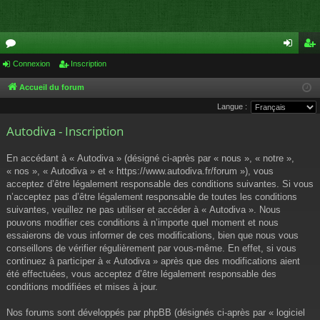
or
Connexion
Inscription
on
ns
u
ne
cri
Accueil du forum
Langue :
m
xi
pti
Autodiva - Inscription
s
on
on
En accédant à « Autodiva » (désigné ci-après par « nous », « notre »,
« nos », « Autodiva » et « https://www.autodiva.fr/forum »), vous
acceptez d’être légalement responsable des conditions suivantes. Si vous
n’acceptez pas d’être légalement responsable de toutes les conditions
suivantes, veuillez ne pas utiliser et accéder à « Autodiva ». Nous
pouvons modifier ces conditions à n’importe quel moment et nous
essaierons de vous informer de ces modifications, bien que nous vous
conseillons de vérifier régulièrement par vous-même. En effet, si vous
continuez à participer à « Autodiva » après que des modifications aient
été effectuées, vous acceptez d’être légalement responsable des
conditions modifiées et mises à jour.
Nos forums sont développés par phpBB (désignés ci-après par « logiciel