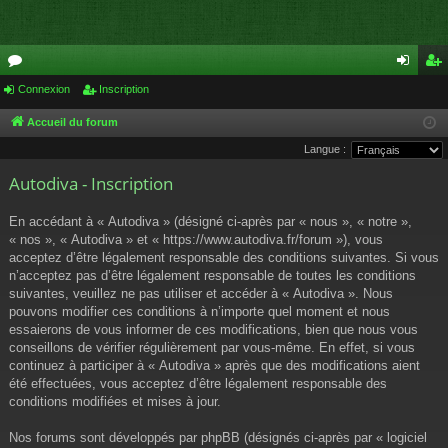
or
Connexion
Inscription
on
ns
u
ne
cri
Accueil du forum
Langue :
m
xi
pti
Autodiva - Inscription
s
on
on
En accédant à « Autodiva » (désigné ci-après par « nous », « notre »,
« nos », « Autodiva » et « https://www.autodiva.fr/forum »), vous
acceptez d’être légalement responsable des conditions suivantes. Si vous
n’acceptez pas d’être légalement responsable de toutes les conditions
suivantes, veuillez ne pas utiliser et accéder à « Autodiva ». Nous
pouvons modifier ces conditions à n’importe quel moment et nous
essaierons de vous informer de ces modifications, bien que nous vous
conseillons de vérifier régulièrement par vous-même. En effet, si vous
continuez à participer à « Autodiva » après que des modifications aient
été effectuées, vous acceptez d’être légalement responsable des
conditions modifiées et mises à jour.
Nos forums sont développés par phpBB (désignés ci-après par « logiciel