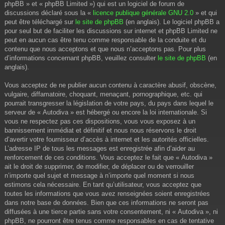
phpBB » et « phpBB Limited ») qui est un logiciel de forum de
discussions déclaré sous la «
licence publique générale GNU 2.0
» et qui
peut être téléchargé sur
le site de phpBB
(en anglais). Le logiciel phpBB a
pour seul but de faciliter les discussions sur internet et phpBB Limited ne
peut en aucun cas être tenu comme responsable de la conduite et du
contenu que nous acceptons et que nous n’acceptons pas. Pour plus
d’informations concernant phpBB, veuillez consulter
le site de phpBB
(en
anglais).
Vous acceptez de ne publier aucun contenu à caractère abusif, obscène,
vulgaire, diffamatoire, choquant, menaçant, pornographique, etc. qui
pourrait transgresser la législation de votre pays, du pays dans lequel le
serveur de « Autodiva » est hébergé ou encore la loi internationale. Si
vous ne respectez pas ces dispositions, vous vous exposez à un
bannissement immédiat et définitif et nous nous réservons le droit
d’avertir votre fournisseur d’accès à internet et les autorités officielles.
L’adresse IP de tous les messages est enregistrée afin d’aider au
renforcement de ces conditions. Vous acceptez le fait que « Autodiva »
ait le droit de supprimer, de modifier, de déplacer ou de verrouiller
n’importe quel sujet et message à n’importe quel moment si nous
estimons cela nécessaire. En tant qu’utilisateur, vous acceptez que
toutes les informations que vous avez renseignées soient enregistrées
dans notre base de données. Bien que ces informations ne seront pas
diffusées à une tierce partie sans votre consentement, ni « Autodiva », ni
phpBB, ne pourront être tenus comme responsables en cas de tentative