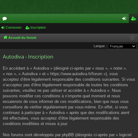
or
Connexion
Inscription
on
ns
u
ne
cri
Accueil du forum
Langue :
m
xi
pti
Autodiva - Inscription
s
on
on
En accédant à « Autodiva » (désigné ci-après par « nous », « notre »,
« nos », « Autodiva » et « https://www.autodiva.fr/forum »), vous
acceptez d’être légalement responsable des conditions suivantes. Si vous
n’acceptez pas d’être légalement responsable de toutes les conditions
suivantes, veuillez ne pas utiliser et accéder à « Autodiva ». Nous
pouvons modifier ces conditions à n’importe quel moment et nous
essaierons de vous informer de ces modifications, bien que nous vous
conseillons de vérifier régulièrement par vous-même. En effet, si vous
continuez à participer à « Autodiva » après que des modifications aient
été effectuées, vous acceptez d’être légalement responsable des
conditions modifiées et mises à jour.
Nos forums sont développés par phpBB (désignés ci-après par « logiciel