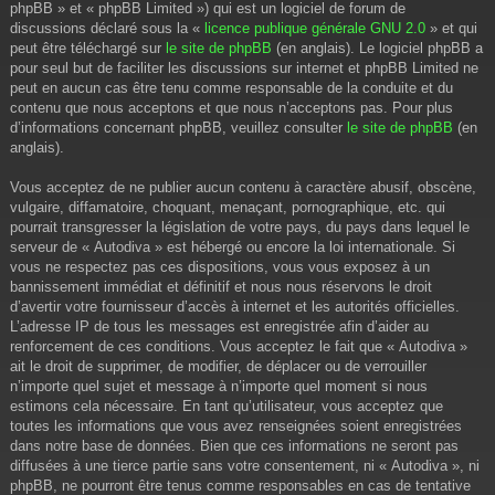
phpBB » et « phpBB Limited ») qui est un logiciel de forum de
discussions déclaré sous la «
licence publique générale GNU 2.0
» et qui
peut être téléchargé sur
le site de phpBB
(en anglais). Le logiciel phpBB a
pour seul but de faciliter les discussions sur internet et phpBB Limited ne
peut en aucun cas être tenu comme responsable de la conduite et du
contenu que nous acceptons et que nous n’acceptons pas. Pour plus
d’informations concernant phpBB, veuillez consulter
le site de phpBB
(en
anglais).
Vous acceptez de ne publier aucun contenu à caractère abusif, obscène,
vulgaire, diffamatoire, choquant, menaçant, pornographique, etc. qui
pourrait transgresser la législation de votre pays, du pays dans lequel le
serveur de « Autodiva » est hébergé ou encore la loi internationale. Si
vous ne respectez pas ces dispositions, vous vous exposez à un
bannissement immédiat et définitif et nous nous réservons le droit
d’avertir votre fournisseur d’accès à internet et les autorités officielles.
L’adresse IP de tous les messages est enregistrée afin d’aider au
renforcement de ces conditions. Vous acceptez le fait que « Autodiva »
ait le droit de supprimer, de modifier, de déplacer ou de verrouiller
n’importe quel sujet et message à n’importe quel moment si nous
estimons cela nécessaire. En tant qu’utilisateur, vous acceptez que
toutes les informations que vous avez renseignées soient enregistrées
dans notre base de données. Bien que ces informations ne seront pas
diffusées à une tierce partie sans votre consentement, ni « Autodiva », ni
phpBB, ne pourront être tenus comme responsables en cas de tentative