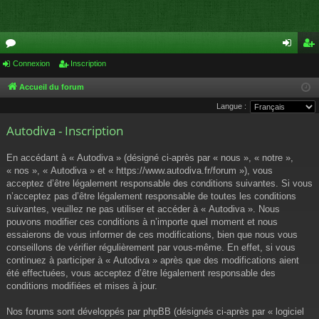
or
Connexion
Inscription
on
ns
u
ne
cri
Accueil du forum
Langue :
m
xi
pti
Autodiva - Inscription
s
on
on
En accédant à « Autodiva » (désigné ci-après par « nous », « notre »,
« nos », « Autodiva » et « https://www.autodiva.fr/forum »), vous
acceptez d’être légalement responsable des conditions suivantes. Si vous
n’acceptez pas d’être légalement responsable de toutes les conditions
suivantes, veuillez ne pas utiliser et accéder à « Autodiva ». Nous
pouvons modifier ces conditions à n’importe quel moment et nous
essaierons de vous informer de ces modifications, bien que nous vous
conseillons de vérifier régulièrement par vous-même. En effet, si vous
continuez à participer à « Autodiva » après que des modifications aient
été effectuées, vous acceptez d’être légalement responsable des
conditions modifiées et mises à jour.
Nos forums sont développés par phpBB (désignés ci-après par « logiciel