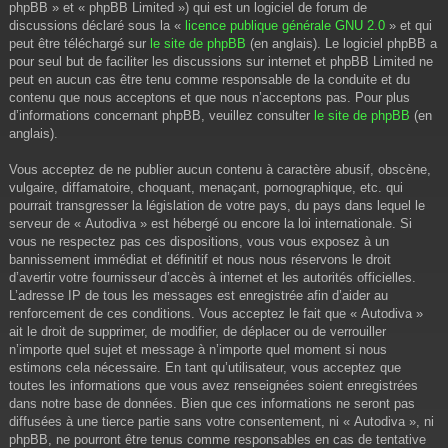
phpBB » et « phpBB Limited ») qui est un logiciel de forum de
discussions déclaré sous la «
licence publique générale GNU 2.0
» et qui
peut être téléchargé sur
le site de phpBB
(en anglais). Le logiciel phpBB a
pour seul but de faciliter les discussions sur internet et phpBB Limited ne
peut en aucun cas être tenu comme responsable de la conduite et du
contenu que nous acceptons et que nous n’acceptons pas. Pour plus
d’informations concernant phpBB, veuillez consulter
le site de phpBB
(en
anglais).
Vous acceptez de ne publier aucun contenu à caractère abusif, obscène,
vulgaire, diffamatoire, choquant, menaçant, pornographique, etc. qui
pourrait transgresser la législation de votre pays, du pays dans lequel le
serveur de « Autodiva » est hébergé ou encore la loi internationale. Si
vous ne respectez pas ces dispositions, vous vous exposez à un
bannissement immédiat et définitif et nous nous réservons le droit
d’avertir votre fournisseur d’accès à internet et les autorités officielles.
L’adresse IP de tous les messages est enregistrée afin d’aider au
renforcement de ces conditions. Vous acceptez le fait que « Autodiva »
ait le droit de supprimer, de modifier, de déplacer ou de verrouiller
n’importe quel sujet et message à n’importe quel moment si nous
estimons cela nécessaire. En tant qu’utilisateur, vous acceptez que
toutes les informations que vous avez renseignées soient enregistrées
dans notre base de données. Bien que ces informations ne seront pas
diffusées à une tierce partie sans votre consentement, ni « Autodiva », ni
phpBB, ne pourront être tenus comme responsables en cas de tentative