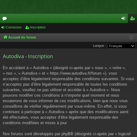
or
Connexion
Inscription
on
ns
u
ne
cri
Accueil du forum
Langue :
m
xi
pti
Autodiva - Inscription
s
on
on
En accédant à « Autodiva » (désigné ci-après par « nous », « notre »,
« nos », « Autodiva » et « https://www.autodiva.fr/forum »), vous
acceptez d’être légalement responsable des conditions suivantes. Si vous
n’acceptez pas d’être légalement responsable de toutes les conditions
suivantes, veuillez ne pas utiliser et accéder à « Autodiva ». Nous
pouvons modifier ces conditions à n’importe quel moment et nous
essaierons de vous informer de ces modifications, bien que nous vous
conseillons de vérifier régulièrement par vous-même. En effet, si vous
continuez à participer à « Autodiva » après que des modifications aient
été effectuées, vous acceptez d’être légalement responsable des
conditions modifiées et mises à jour.
Nos forums sont développés par phpBB (désignés ci-après par « logiciel