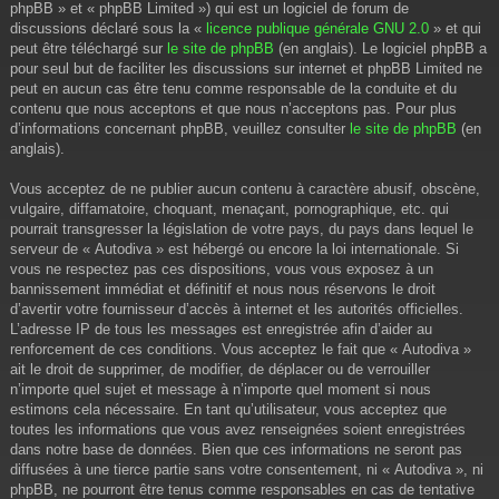
phpBB » et « phpBB Limited ») qui est un logiciel de forum de
discussions déclaré sous la «
licence publique générale GNU 2.0
» et qui
peut être téléchargé sur
le site de phpBB
(en anglais). Le logiciel phpBB a
pour seul but de faciliter les discussions sur internet et phpBB Limited ne
peut en aucun cas être tenu comme responsable de la conduite et du
contenu que nous acceptons et que nous n’acceptons pas. Pour plus
d’informations concernant phpBB, veuillez consulter
le site de phpBB
(en
anglais).
Vous acceptez de ne publier aucun contenu à caractère abusif, obscène,
vulgaire, diffamatoire, choquant, menaçant, pornographique, etc. qui
pourrait transgresser la législation de votre pays, du pays dans lequel le
serveur de « Autodiva » est hébergé ou encore la loi internationale. Si
vous ne respectez pas ces dispositions, vous vous exposez à un
bannissement immédiat et définitif et nous nous réservons le droit
d’avertir votre fournisseur d’accès à internet et les autorités officielles.
L’adresse IP de tous les messages est enregistrée afin d’aider au
renforcement de ces conditions. Vous acceptez le fait que « Autodiva »
ait le droit de supprimer, de modifier, de déplacer ou de verrouiller
n’importe quel sujet et message à n’importe quel moment si nous
estimons cela nécessaire. En tant qu’utilisateur, vous acceptez que
toutes les informations que vous avez renseignées soient enregistrées
dans notre base de données. Bien que ces informations ne seront pas
diffusées à une tierce partie sans votre consentement, ni « Autodiva », ni
phpBB, ne pourront être tenus comme responsables en cas de tentative