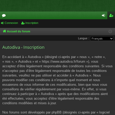
or
Connexion
Inscription
on
ns
u
ne
cri
Accueil du forum
Langue :
m
xi
pti
Autodiva - Inscription
s
on
on
En accédant à « Autodiva » (désigné ci-après par « nous », « notre »,
« nos », « Autodiva » et « https://www.autodiva.fr/forum »), vous
acceptez d’être légalement responsable des conditions suivantes. Si vous
n’acceptez pas d’être légalement responsable de toutes les conditions
suivantes, veuillez ne pas utiliser et accéder à « Autodiva ». Nous
pouvons modifier ces conditions à n’importe quel moment et nous
essaierons de vous informer de ces modifications, bien que nous vous
conseillons de vérifier régulièrement par vous-même. En effet, si vous
continuez à participer à « Autodiva » après que des modifications aient
été effectuées, vous acceptez d’être légalement responsable des
conditions modifiées et mises à jour.
Nos forums sont développés par phpBB (désignés ci-après par « logiciel