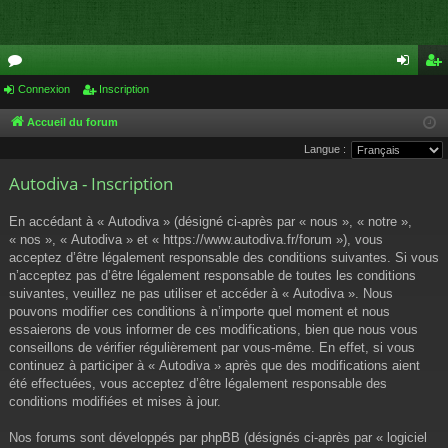
or
Connexion
Inscription
on
ns
u
ne
cri
Accueil du forum
Langue :
m
xi
pti
Autodiva - Inscription
s
on
on
En accédant à « Autodiva » (désigné ci-après par « nous », « notre »,
« nos », « Autodiva » et « https://www.autodiva.fr/forum »), vous
acceptez d’être légalement responsable des conditions suivantes. Si vous
n’acceptez pas d’être légalement responsable de toutes les conditions
suivantes, veuillez ne pas utiliser et accéder à « Autodiva ». Nous
pouvons modifier ces conditions à n’importe quel moment et nous
essaierons de vous informer de ces modifications, bien que nous vous
conseillons de vérifier régulièrement par vous-même. En effet, si vous
continuez à participer à « Autodiva » après que des modifications aient
été effectuées, vous acceptez d’être légalement responsable des
conditions modifiées et mises à jour.
Nos forums sont développés par phpBB (désignés ci-après par « logiciel