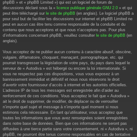
phpBB » et « phpBB Limited ») qui est un logiciel de forum de
discussions déclaré sous la «
licence publique générale GNU 2.0
» et qui
peut être téléchargé sur
le site de phpBB
(en anglais). Le logiciel phpBB a
pour seul but de faciliter les discussions sur internet et phpBB Limited ne
peut en aucun cas être tenu comme responsable de la conduite et du
contenu que nous acceptons et que nous n’acceptons pas. Pour plus
d’informations concernant phpBB, veuillez consulter
le site de phpBB
(en
anglais).
Vous acceptez de ne publier aucun contenu à caractère abusif, obscène,
vulgaire, diffamatoire, choquant, menaçant, pornographique, etc. qui
pourrait transgresser la législation de votre pays, du pays dans lequel le
serveur de « Autodiva » est hébergé ou encore la loi internationale. Si
vous ne respectez pas ces dispositions, vous vous exposez à un
bannissement immédiat et définitif et nous nous réservons le droit
d’avertir votre fournisseur d’accès à internet et les autorités officielles.
L’adresse IP de tous les messages est enregistrée afin d’aider au
renforcement de ces conditions. Vous acceptez le fait que « Autodiva »
ait le droit de supprimer, de modifier, de déplacer ou de verrouiller
n’importe quel sujet et message à n’importe quel moment si nous
estimons cela nécessaire. En tant qu’utilisateur, vous acceptez que
toutes les informations que vous avez renseignées soient enregistrées
dans notre base de données. Bien que ces informations ne seront pas
diffusées à une tierce partie sans votre consentement, ni « Autodiva », ni
phpBB, ne pourront être tenus comme responsables en cas de tentative