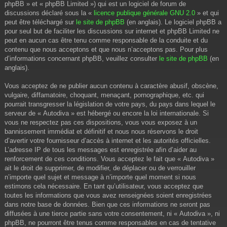
phpBB » et « phpBB Limited ») qui est un logiciel de forum de
discussions déclaré sous la «
licence publique générale GNU 2.0
» et qui
peut être téléchargé sur
le site de phpBB
(en anglais). Le logiciel phpBB a
pour seul but de faciliter les discussions sur internet et phpBB Limited ne
peut en aucun cas être tenu comme responsable de la conduite et du
contenu que nous acceptons et que nous n’acceptons pas. Pour plus
d’informations concernant phpBB, veuillez consulter
le site de phpBB
(en
anglais).
Vous acceptez de ne publier aucun contenu à caractère abusif, obscène,
vulgaire, diffamatoire, choquant, menaçant, pornographique, etc. qui
pourrait transgresser la législation de votre pays, du pays dans lequel le
serveur de « Autodiva » est hébergé ou encore la loi internationale. Si
vous ne respectez pas ces dispositions, vous vous exposez à un
bannissement immédiat et définitif et nous nous réservons le droit
d’avertir votre fournisseur d’accès à internet et les autorités officielles.
L’adresse IP de tous les messages est enregistrée afin d’aider au
renforcement de ces conditions. Vous acceptez le fait que « Autodiva »
ait le droit de supprimer, de modifier, de déplacer ou de verrouiller
n’importe quel sujet et message à n’importe quel moment si nous
estimons cela nécessaire. En tant qu’utilisateur, vous acceptez que
toutes les informations que vous avez renseignées soient enregistrées
dans notre base de données. Bien que ces informations ne seront pas
diffusées à une tierce partie sans votre consentement, ni « Autodiva », ni
phpBB, ne pourront être tenus comme responsables en cas de tentative