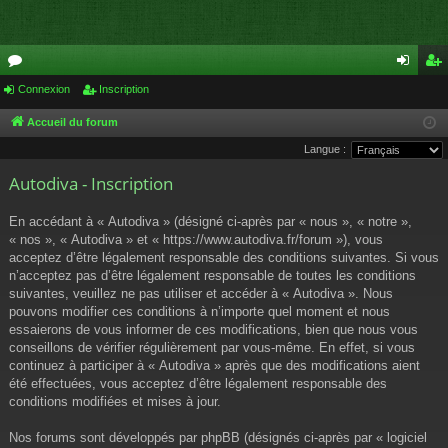
or
Connexion
Inscription
on
ns
u
ne
cri
Accueil du forum
Langue :
m
xi
pti
Autodiva - Inscription
s
on
on
En accédant à « Autodiva » (désigné ci-après par « nous », « notre »,
« nos », « Autodiva » et « https://www.autodiva.fr/forum »), vous
acceptez d’être légalement responsable des conditions suivantes. Si vous
n’acceptez pas d’être légalement responsable de toutes les conditions
suivantes, veuillez ne pas utiliser et accéder à « Autodiva ». Nous
pouvons modifier ces conditions à n’importe quel moment et nous
essaierons de vous informer de ces modifications, bien que nous vous
conseillons de vérifier régulièrement par vous-même. En effet, si vous
continuez à participer à « Autodiva » après que des modifications aient
été effectuées, vous acceptez d’être légalement responsable des
conditions modifiées et mises à jour.
Nos forums sont développés par phpBB (désignés ci-après par « logiciel