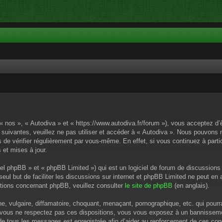
 « nos », « Autodiva » et « https://www.autodiva.fr/forum »), vous acceptez d
 suivantes, veuillez ne pas utiliser et accéder à « Autodiva ». Nous pouvons
de vérifier régulièrement par vous-même. En effet, si vous continuez à parti
 et mises à jour.
el phpBB » et « phpBB Limited ») qui est un logiciel de forum de discussions
 seul but de faciliter les discussions sur internet et phpBB Limited ne peut 
tions concernant phpBB, veuillez consulter
le site de phpBB
(en anglais).
 vulgaire, diffamatoire, choquant, menaçant, pornographique, etc. qui pourrai
i vous ne respectez pas ces dispositions, vous vous exposez à un bannissement
P de tous les messages est enregistrée afin d’aider au renforcement de ces cond