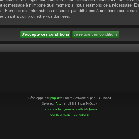
ujet et message à n’importe quel moment si nous estimons cela nécessaire. En 
 Bien que ces informations ne seront pas diffusées à une tierce partie sans
que visant à compromettre vos données.
Développé par
phpBB
® Forum Software © phpBB Limited
Style par
Arty
- phpBB 3.3 par MrGaby
Traduction française officielle
©
Qiaeru
Confidentialité
|
Conditions