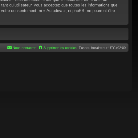
tant qu’utilisateur, vous acceptez que toutes les informations que
 votre consentement, ni « Autodiva », ni phpBB, ne pourront être
Nous contacter
Supprimer les cookies
Fuseau horaire sur
UTC+02:00