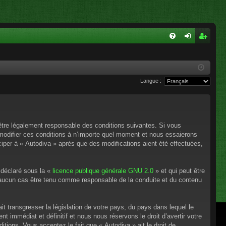
FA
on
ns
Q
ne
cri
Langue :
xi
pti
on
on
’être légalement responsable des conditions suivantes. Si vous
 modifier ces conditions à n’importe quel moment et nous essaierons
ciper à « Autodiva » après que des modifications aient été effectuées,
 déclaré sous la «
licence publique générale GNU 2.0
» et qui peut être
en aucun cas être tenu comme responsable de la conduite et du contenu
t transgresser la législation de votre pays, du pays dans lequel le
 immédiat et définitif et nous nous réservons le droit d’avertir votre
itions. Vous acceptez le fait que « Autodiva » ait le droit de