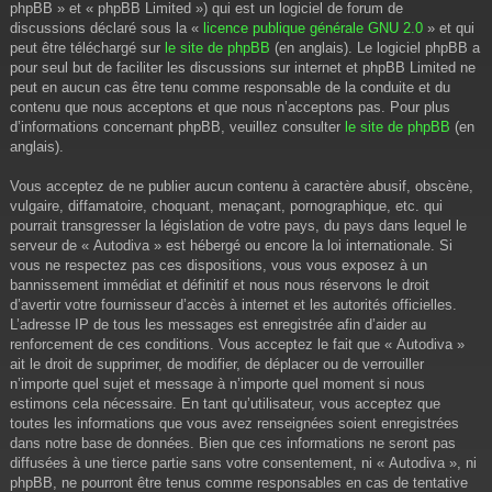
phpBB » et « phpBB Limited ») qui est un logiciel de forum de
discussions déclaré sous la «
licence publique générale GNU 2.0
» et qui
peut être téléchargé sur
le site de phpBB
(en anglais). Le logiciel phpBB a
pour seul but de faciliter les discussions sur internet et phpBB Limited ne
peut en aucun cas être tenu comme responsable de la conduite et du
contenu que nous acceptons et que nous n’acceptons pas. Pour plus
d’informations concernant phpBB, veuillez consulter
le site de phpBB
(en
anglais).
Vous acceptez de ne publier aucun contenu à caractère abusif, obscène,
vulgaire, diffamatoire, choquant, menaçant, pornographique, etc. qui
pourrait transgresser la législation de votre pays, du pays dans lequel le
serveur de « Autodiva » est hébergé ou encore la loi internationale. Si
vous ne respectez pas ces dispositions, vous vous exposez à un
bannissement immédiat et définitif et nous nous réservons le droit
d’avertir votre fournisseur d’accès à internet et les autorités officielles.
L’adresse IP de tous les messages est enregistrée afin d’aider au
renforcement de ces conditions. Vous acceptez le fait que « Autodiva »
ait le droit de supprimer, de modifier, de déplacer ou de verrouiller
n’importe quel sujet et message à n’importe quel moment si nous
estimons cela nécessaire. En tant qu’utilisateur, vous acceptez que
toutes les informations que vous avez renseignées soient enregistrées
dans notre base de données. Bien que ces informations ne seront pas
diffusées à une tierce partie sans votre consentement, ni « Autodiva », ni
phpBB, ne pourront être tenus comme responsables en cas de tentative