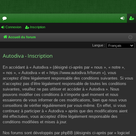
or
Connexion
Inscription
on
ns
u
ne
cri
Accueil du forum
Langue :
m
xi
pti
Autodiva - Inscription
s
on
on
En accédant à « Autodiva » (désigné ci-après par « nous », « notre »,
« nos », « Autodiva » et « https://www.autodiva.fr/forum »), vous
acceptez d’être légalement responsable des conditions suivantes. Si vous
n’acceptez pas d’être légalement responsable de toutes les conditions
suivantes, veuillez ne pas utiliser et accéder à « Autodiva ». Nous
pouvons modifier ces conditions à n’importe quel moment et nous
essaierons de vous informer de ces modifications, bien que nous vous
conseillons de vérifier régulièrement par vous-même. En effet, si vous
continuez à participer à « Autodiva » après que des modifications aient
été effectuées, vous acceptez d’être légalement responsable des
conditions modifiées et mises à jour.
Nos forums sont développés par phpBB (désignés ci-après par « logiciel