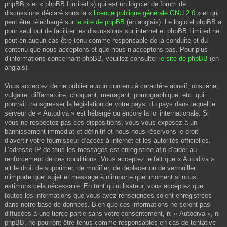
phpBB » et « phpBB Limited ») qui est un logiciel de forum de
discussions déclaré sous la «
licence publique générale GNU 2.0
» et qui
peut être téléchargé sur
le site de phpBB
(en anglais). Le logiciel phpBB a
pour seul but de faciliter les discussions sur internet et phpBB Limited ne
peut en aucun cas être tenu comme responsable de la conduite et du
contenu que nous acceptons et que nous n’acceptons pas. Pour plus
d’informations concernant phpBB, veuillez consulter
le site de phpBB
(en
anglais).
Vous acceptez de ne publier aucun contenu à caractère abusif, obscène,
vulgaire, diffamatoire, choquant, menaçant, pornographique, etc. qui
pourrait transgresser la législation de votre pays, du pays dans lequel le
serveur de « Autodiva » est hébergé ou encore la loi internationale. Si
vous ne respectez pas ces dispositions, vous vous exposez à un
bannissement immédiat et définitif et nous nous réservons le droit
d’avertir votre fournisseur d’accès à internet et les autorités officielles.
L’adresse IP de tous les messages est enregistrée afin d’aider au
renforcement de ces conditions. Vous acceptez le fait que « Autodiva »
ait le droit de supprimer, de modifier, de déplacer ou de verrouiller
n’importe quel sujet et message à n’importe quel moment si nous
estimons cela nécessaire. En tant qu’utilisateur, vous acceptez que
toutes les informations que vous avez renseignées soient enregistrées
dans notre base de données. Bien que ces informations ne seront pas
diffusées à une tierce partie sans votre consentement, ni « Autodiva », ni
phpBB, ne pourront être tenus comme responsables en cas de tentative