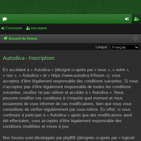
or
Connexion
Inscription
on
ns
u
ne
cri
Accueil du forum
Langue :
m
xi
pti
Autodiva - Inscription
s
on
on
En accédant à « Autodiva » (désigné ci-après par « nous », « notre »,
« nos », « Autodiva » et « https://www.autodiva.fr/forum »), vous
acceptez d’être légalement responsable des conditions suivantes. Si vous
n’acceptez pas d’être légalement responsable de toutes les conditions
suivantes, veuillez ne pas utiliser et accéder à « Autodiva ». Nous
pouvons modifier ces conditions à n’importe quel moment et nous
essaierons de vous informer de ces modifications, bien que nous vous
conseillons de vérifier régulièrement par vous-même. En effet, si vous
continuez à participer à « Autodiva » après que des modifications aient
été effectuées, vous acceptez d’être légalement responsable des
conditions modifiées et mises à jour.
Nos forums sont développés par phpBB (désignés ci-après par « logiciel