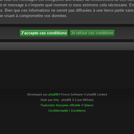
ujet et message à n’importe quel moment si nous estimons cela nécessaire. En 
 Bien que ces informations ne seront pas diffusées à une tierce partie sans
que visant à compromettre vos données.
Développé par
phpBB
® Forum Software © phpBB Limited
Style par
Arty
- phpBB 3.3 par MrGaby
Traduction française officielle
©
Qiaeru
Confidentialité
|
Conditions