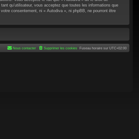
tant qu’utilisateur, vous acceptez que toutes les informations que
 votre consentement, ni « Autodiva », ni phpBB, ne pourront être
Nous contacter
Supprimer les cookies
Fuseau horaire sur
UTC+02:00