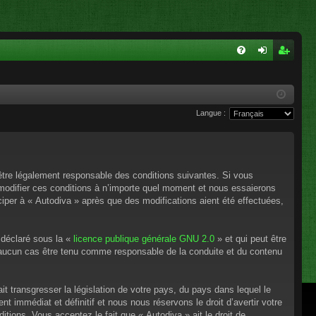
FA
on
ns
Q
ne
cri
Langue :
xi
pti
on
on
’être légalement responsable des conditions suivantes. Si vous
 modifier ces conditions à n’importe quel moment et nous essaierons
ciper à « Autodiva » après que des modifications aient été effectuées,
 déclaré sous la «
licence publique générale GNU 2.0
» et qui peut être
en aucun cas être tenu comme responsable de la conduite et du contenu
t transgresser la législation de votre pays, du pays dans lequel le
 immédiat et définitif et nous nous réservons le droit d’avertir votre
itions. Vous acceptez le fait que « Autodiva » ait le droit de