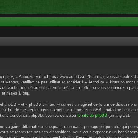
 « nos », « Autodiva » et « https://www.autodiva.fr/forum »), vous acceptez d
 suivantes, veuillez ne pas utiliser et accéder à « Autodiva ». Nous pouvons
de vérifier régulièrement par vous-même. En effet, si vous continuez à parti
 et mises à jour.
el phpBB » et « phpBB Limited ») qui est un logiciel de forum de discussions
 seul but de faciliter les discussions sur internet et phpBB Limited ne peut 
tions concernant phpBB, veuillez consulter
le site de phpBB
(en anglais).
 vulgaire, diffamatoire, choquant, menaçant, pornographique, etc. qui pourrai
i vous ne respectez pas ces dispositions, vous vous exposez à un bannissement
P de tous les messages est enregistrée afin d’aider au renforcement de ces cond