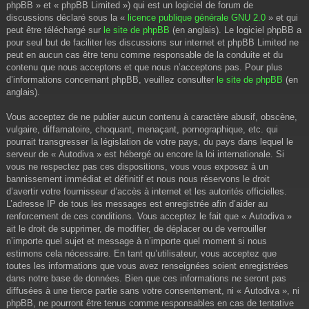
phpBB » et « phpBB Limited ») qui est un logiciel de forum de
discussions déclaré sous la «
licence publique générale GNU 2.0
» et qui
peut être téléchargé sur
le site de phpBB
(en anglais). Le logiciel phpBB a
pour seul but de faciliter les discussions sur internet et phpBB Limited ne
peut en aucun cas être tenu comme responsable de la conduite et du
contenu que nous acceptons et que nous n’acceptons pas. Pour plus
d’informations concernant phpBB, veuillez consulter
le site de phpBB
(en
anglais).
Vous acceptez de ne publier aucun contenu à caractère abusif, obscène,
vulgaire, diffamatoire, choquant, menaçant, pornographique, etc. qui
pourrait transgresser la législation de votre pays, du pays dans lequel le
serveur de « Autodiva » est hébergé ou encore la loi internationale. Si
vous ne respectez pas ces dispositions, vous vous exposez à un
bannissement immédiat et définitif et nous nous réservons le droit
d’avertir votre fournisseur d’accès à internet et les autorités officielles.
L’adresse IP de tous les messages est enregistrée afin d’aider au
renforcement de ces conditions. Vous acceptez le fait que « Autodiva »
ait le droit de supprimer, de modifier, de déplacer ou de verrouiller
n’importe quel sujet et message à n’importe quel moment si nous
estimons cela nécessaire. En tant qu’utilisateur, vous acceptez que
toutes les informations que vous avez renseignées soient enregistrées
dans notre base de données. Bien que ces informations ne seront pas
diffusées à une tierce partie sans votre consentement, ni « Autodiva », ni
phpBB, ne pourront être tenus comme responsables en cas de tentative