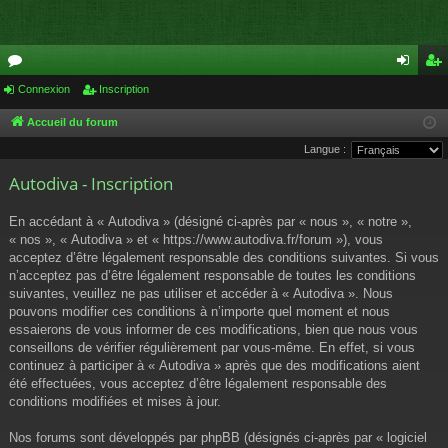
or
Connexion
Inscription
on
ns
u
ne
cri
Accueil du forum
Langue :
m
xi
pti
Autodiva - Inscription
s
on
on
En accédant à « Autodiva » (désigné ci-après par « nous », « notre »,
« nos », « Autodiva » et « https://www.autodiva.fr/forum »), vous
acceptez d’être légalement responsable des conditions suivantes. Si vous
n’acceptez pas d’être légalement responsable de toutes les conditions
suivantes, veuillez ne pas utiliser et accéder à « Autodiva ». Nous
pouvons modifier ces conditions à n’importe quel moment et nous
essaierons de vous informer de ces modifications, bien que nous vous
conseillons de vérifier régulièrement par vous-même. En effet, si vous
continuez à participer à « Autodiva » après que des modifications aient
été effectuées, vous acceptez d’être légalement responsable des
conditions modifiées et mises à jour.
Nos forums sont développés par phpBB (désignés ci-après par « logiciel