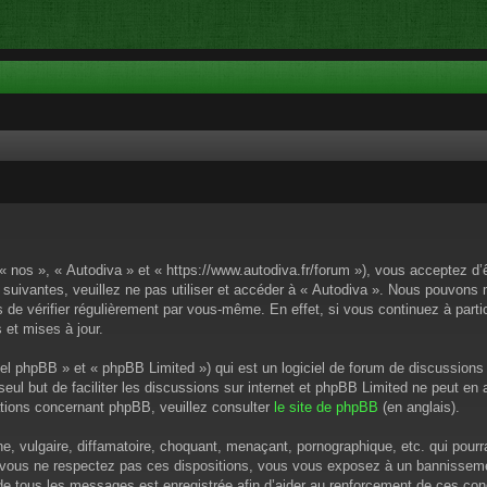
 « nos », « Autodiva » et « https://www.autodiva.fr/forum »), vous acceptez d
 suivantes, veuillez ne pas utiliser et accéder à « Autodiva ». Nous pouvons
de vérifier régulièrement par vous-même. En effet, si vous continuez à parti
 et mises à jour.
el phpBB » et « phpBB Limited ») qui est un logiciel de forum de discussions
 seul but de faciliter les discussions sur internet et phpBB Limited ne peut 
tions concernant phpBB, veuillez consulter
le site de phpBB
(en anglais).
 vulgaire, diffamatoire, choquant, menaçant, pornographique, etc. qui pourrai
i vous ne respectez pas ces dispositions, vous vous exposez à un bannissement
P de tous les messages est enregistrée afin d’aider au renforcement de ces cond