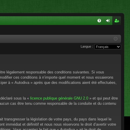
FA
on
ns
Q
ne
cri
Langue :
xi
pti
on
on
’être légalement responsable des conditions suivantes. Si vous
 modifier ces conditions à n’importe quel moment et nous essaierons
ciper à « Autodiva » après que des modifications aient été effectuées,
 déclaré sous la «
licence publique générale GNU 2.0
» et qui peut être
en aucun cas être tenu comme responsable de la conduite et du contenu
t transgresser la législation de votre pays, du pays dans lequel le
 immédiat et définitif et nous nous réservons le droit d’avertir votre
itions. Vous acceptez le fait que « Autodiva » ait le droit de