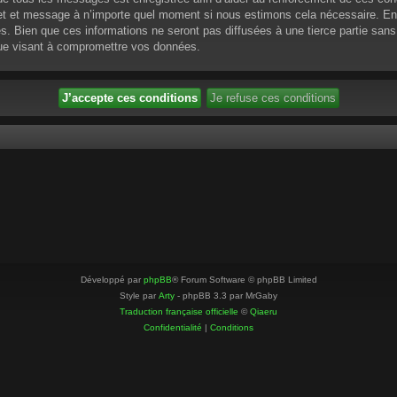
ujet et message à n’importe quel moment si nous estimons cela nécessaire. En 
 Bien que ces informations ne seront pas diffusées à une tierce partie sans
que visant à compromettre vos données.
Développé par
phpBB
® Forum Software © phpBB Limited
Style par
Arty
- phpBB 3.3 par MrGaby
Traduction française officielle
©
Qiaeru
Confidentialité
|
Conditions