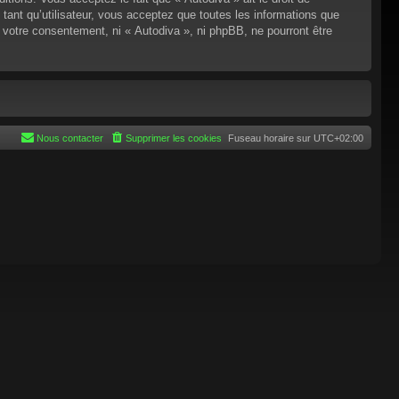
tant qu’utilisateur, vous acceptez que toutes les informations que
 votre consentement, ni « Autodiva », ni phpBB, ne pourront être
Nous contacter
Supprimer les cookies
Fuseau horaire sur
UTC+02:00