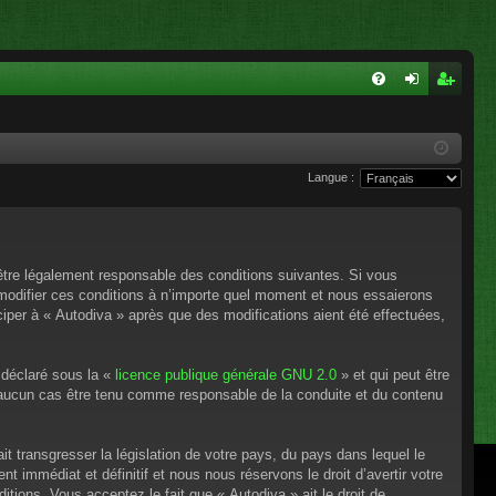
FA
on
ns
Q
ne
cri
Langue :
xi
pti
on
on
’être légalement responsable des conditions suivantes. Si vous
 modifier ces conditions à n’importe quel moment et nous essaierons
ciper à « Autodiva » après que des modifications aient été effectuées,
 déclaré sous la «
licence publique générale GNU 2.0
» et qui peut être
en aucun cas être tenu comme responsable de la conduite et du contenu
t transgresser la législation de votre pays, du pays dans lequel le
 immédiat et définitif et nous nous réservons le droit d’avertir votre
itions. Vous acceptez le fait que « Autodiva » ait le droit de