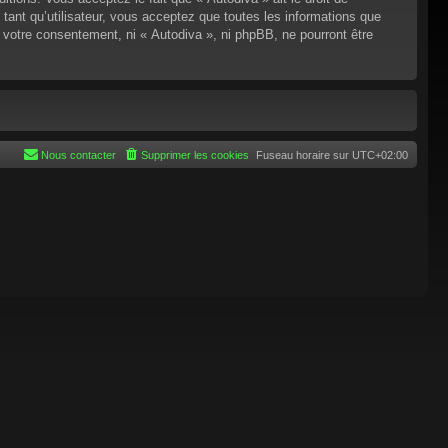
tant qu’utilisateur, vous acceptez que toutes les informations que
 votre consentement, ni « Autodiva », ni phpBB, ne pourront être
Nous contacter
Supprimer les cookies
Fuseau horaire sur
UTC+02:00