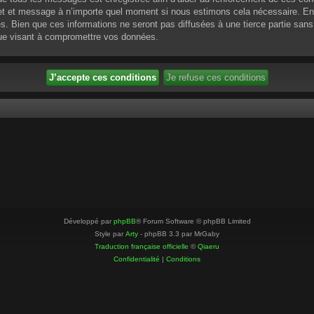
ujet et message à n’importe quel moment si nous estimons cela nécessaire. En 
 Bien que ces informations ne seront pas diffusées à une tierce partie sans
que visant à compromettre vos données.
Développé par
phpBB
® Forum Software © phpBB Limited
Style par
Arty
- phpBB 3.3 par MrGaby
Traduction française officielle
©
Qiaeru
Confidentialité
|
Conditions