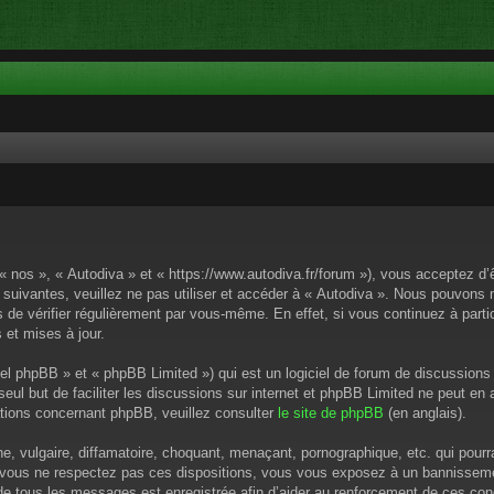
 « nos », « Autodiva » et « https://www.autodiva.fr/forum »), vous acceptez d
 suivantes, veuillez ne pas utiliser et accéder à « Autodiva ». Nous pouvons
de vérifier régulièrement par vous-même. En effet, si vous continuez à parti
 et mises à jour.
el phpBB » et « phpBB Limited ») qui est un logiciel de forum de discussions
 seul but de faciliter les discussions sur internet et phpBB Limited ne peut 
tions concernant phpBB, veuillez consulter
le site de phpBB
(en anglais).
 vulgaire, diffamatoire, choquant, menaçant, pornographique, etc. qui pourrai
i vous ne respectez pas ces dispositions, vous vous exposez à un bannissement
P de tous les messages est enregistrée afin d’aider au renforcement de ces cond