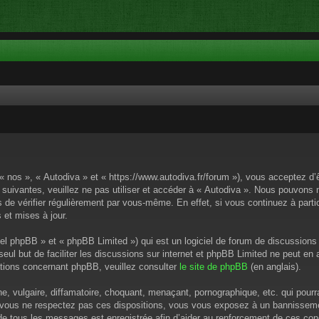
 « nos », « Autodiva » et « https://www.autodiva.fr/forum »), vous acceptez d
 suivantes, veuillez ne pas utiliser et accéder à « Autodiva ». Nous pouvons
de vérifier régulièrement par vous-même. En effet, si vous continuez à parti
 et mises à jour.
el phpBB » et « phpBB Limited ») qui est un logiciel de forum de discussions
 seul but de faciliter les discussions sur internet et phpBB Limited ne peut 
tions concernant phpBB, veuillez consulter
le site de phpBB
(en anglais).
 vulgaire, diffamatoire, choquant, menaçant, pornographique, etc. qui pourrai
i vous ne respectez pas ces dispositions, vous vous exposez à un bannissement
P de tous les messages est enregistrée afin d’aider au renforcement de ces cond