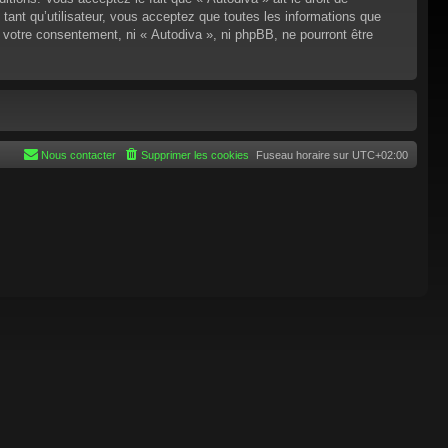
tant qu’utilisateur, vous acceptez que toutes les informations que
 votre consentement, ni « Autodiva », ni phpBB, ne pourront être
Nous contacter
Supprimer les cookies
Fuseau horaire sur
UTC+02:00