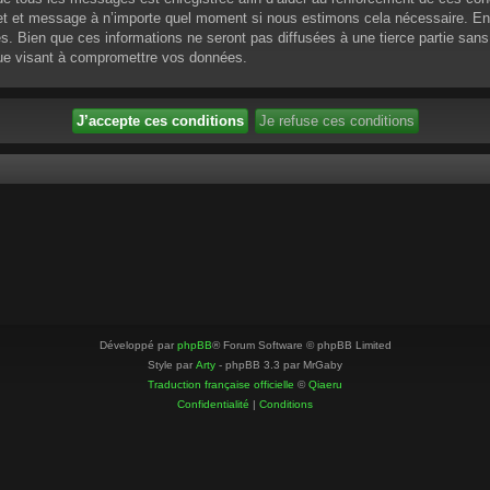
ujet et message à n’importe quel moment si nous estimons cela nécessaire. En 
 Bien que ces informations ne seront pas diffusées à une tierce partie sans
que visant à compromettre vos données.
Développé par
phpBB
® Forum Software © phpBB Limited
Style par
Arty
- phpBB 3.3 par MrGaby
Traduction française officielle
©
Qiaeru
Confidentialité
|
Conditions