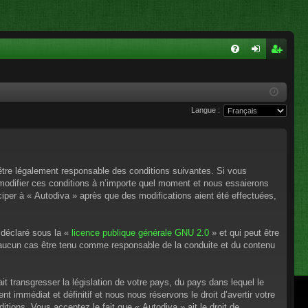
FA
on
ns
Q
ne
cri
Langue :
xi
pti
on
on
’être légalement responsable des conditions suivantes. Si vous
 modifier ces conditions à n’importe quel moment et nous essaierons
ciper à « Autodiva » après que des modifications aient été effectuées,
 déclaré sous la «
licence publique générale GNU 2.0
» et qui peut être
en aucun cas être tenu comme responsable de la conduite et du contenu
t transgresser la législation de votre pays, du pays dans lequel le
 immédiat et définitif et nous nous réservons le droit d’avertir votre
itions. Vous acceptez le fait que « Autodiva » ait le droit de