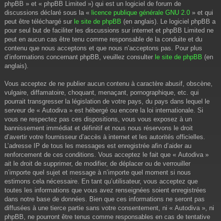
phpBB » et « phpBB Limited ») qui est un logiciel de forum de
discussions déclaré sous la «
licence publique générale GNU 2.0
» et qui
peut être téléchargé sur
le site de phpBB
(en anglais). Le logiciel phpBB a
pour seul but de faciliter les discussions sur internet et phpBB Limited ne
peut en aucun cas être tenu comme responsable de la conduite et du
contenu que nous acceptons et que nous n’acceptons pas. Pour plus
d’informations concernant phpBB, veuillez consulter
le site de phpBB
(en
anglais).
Vous acceptez de ne publier aucun contenu à caractère abusif, obscène,
vulgaire, diffamatoire, choquant, menaçant, pornographique, etc. qui
pourrait transgresser la législation de votre pays, du pays dans lequel le
serveur de « Autodiva » est hébergé ou encore la loi internationale. Si
vous ne respectez pas ces dispositions, vous vous exposez à un
bannissement immédiat et définitif et nous nous réservons le droit
d’avertir votre fournisseur d’accès à internet et les autorités officielles.
L’adresse IP de tous les messages est enregistrée afin d’aider au
renforcement de ces conditions. Vous acceptez le fait que « Autodiva »
ait le droit de supprimer, de modifier, de déplacer ou de verrouiller
n’importe quel sujet et message à n’importe quel moment si nous
estimons cela nécessaire. En tant qu’utilisateur, vous acceptez que
toutes les informations que vous avez renseignées soient enregistrées
dans notre base de données. Bien que ces informations ne seront pas
diffusées à une tierce partie sans votre consentement, ni « Autodiva », ni
phpBB, ne pourront être tenus comme responsables en cas de tentative