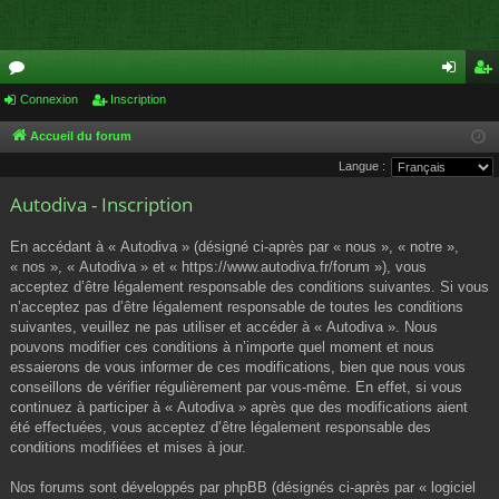
or
Connexion
Inscription
on
ns
u
ne
cri
Accueil du forum
Langue :
m
xi
pti
Autodiva - Inscription
s
on
on
En accédant à « Autodiva » (désigné ci-après par « nous », « notre »,
« nos », « Autodiva » et « https://www.autodiva.fr/forum »), vous
acceptez d’être légalement responsable des conditions suivantes. Si vous
n’acceptez pas d’être légalement responsable de toutes les conditions
suivantes, veuillez ne pas utiliser et accéder à « Autodiva ». Nous
pouvons modifier ces conditions à n’importe quel moment et nous
essaierons de vous informer de ces modifications, bien que nous vous
conseillons de vérifier régulièrement par vous-même. En effet, si vous
continuez à participer à « Autodiva » après que des modifications aient
été effectuées, vous acceptez d’être légalement responsable des
conditions modifiées et mises à jour.
Nos forums sont développés par phpBB (désignés ci-après par « logiciel