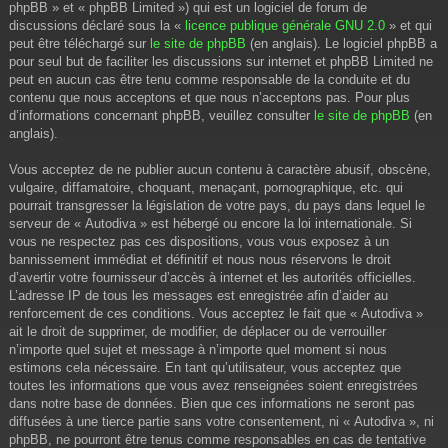
phpBB » et « phpBB Limited ») qui est un logiciel de forum de
discussions déclaré sous la «
licence publique générale GNU 2.0
» et qui
peut être téléchargé sur
le site de phpBB
(en anglais). Le logiciel phpBB a
pour seul but de faciliter les discussions sur internet et phpBB Limited ne
peut en aucun cas être tenu comme responsable de la conduite et du
contenu que nous acceptons et que nous n’acceptons pas. Pour plus
d’informations concernant phpBB, veuillez consulter
le site de phpBB
(en
anglais).
Vous acceptez de ne publier aucun contenu à caractère abusif, obscène,
vulgaire, diffamatoire, choquant, menaçant, pornographique, etc. qui
pourrait transgresser la législation de votre pays, du pays dans lequel le
serveur de « Autodiva » est hébergé ou encore la loi internationale. Si
vous ne respectez pas ces dispositions, vous vous exposez à un
bannissement immédiat et définitif et nous nous réservons le droit
d’avertir votre fournisseur d’accès à internet et les autorités officielles.
L’adresse IP de tous les messages est enregistrée afin d’aider au
renforcement de ces conditions. Vous acceptez le fait que « Autodiva »
ait le droit de supprimer, de modifier, de déplacer ou de verrouiller
n’importe quel sujet et message à n’importe quel moment si nous
estimons cela nécessaire. En tant qu’utilisateur, vous acceptez que
toutes les informations que vous avez renseignées soient enregistrées
dans notre base de données. Bien que ces informations ne seront pas
diffusées à une tierce partie sans votre consentement, ni « Autodiva », ni
phpBB, ne pourront être tenus comme responsables en cas de tentative