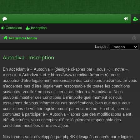
or
Connexion
Inscription
on
ns
u
ne
cri
Accueil du forum
Langue :
m
xi
pti
Autodiva - Inscription
s
on
on
En accédant à « Autodiva » (désigné ci-après par « nous », « notre »,
« nos », « Autodiva » et « https://www.autodiva.fr/forum »), vous
acceptez d’être légalement responsable des conditions suivantes. Si vous
n’acceptez pas d’être légalement responsable de toutes les conditions
suivantes, veuillez ne pas utiliser et accéder à « Autodiva ». Nous
pouvons modifier ces conditions à n’importe quel moment et nous
essaierons de vous informer de ces modifications, bien que nous vous
conseillons de vérifier régulièrement par vous-même. En effet, si vous
continuez à participer à « Autodiva » après que des modifications aient
été effectuées, vous acceptez d’être légalement responsable des
conditions modifiées et mises à jour.
Nos forums sont développés par phpBB (désignés ci-après par « logiciel