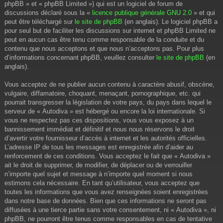
phpBB » et « phpBB Limited ») qui est un logiciel de forum de
discussions déclaré sous la «
licence publique générale GNU 2.0
» et qui
peut être téléchargé sur
le site de phpBB
(en anglais). Le logiciel phpBB a
pour seul but de faciliter les discussions sur internet et phpBB Limited ne
peut en aucun cas être tenu comme responsable de la conduite et du
contenu que nous acceptons et que nous n’acceptons pas. Pour plus
d’informations concernant phpBB, veuillez consulter
le site de phpBB
(en
anglais).
Vous acceptez de ne publier aucun contenu à caractère abusif, obscène,
vulgaire, diffamatoire, choquant, menaçant, pornographique, etc. qui
pourrait transgresser la législation de votre pays, du pays dans lequel le
serveur de « Autodiva » est hébergé ou encore la loi internationale. Si
vous ne respectez pas ces dispositions, vous vous exposez à un
bannissement immédiat et définitif et nous nous réservons le droit
d’avertir votre fournisseur d’accès à internet et les autorités officielles.
L’adresse IP de tous les messages est enregistrée afin d’aider au
renforcement de ces conditions. Vous acceptez le fait que « Autodiva »
ait le droit de supprimer, de modifier, de déplacer ou de verrouiller
n’importe quel sujet et message à n’importe quel moment si nous
estimons cela nécessaire. En tant qu’utilisateur, vous acceptez que
toutes les informations que vous avez renseignées soient enregistrées
dans notre base de données. Bien que ces informations ne seront pas
diffusées à une tierce partie sans votre consentement, ni « Autodiva », ni
phpBB, ne pourront être tenus comme responsables en cas de tentative