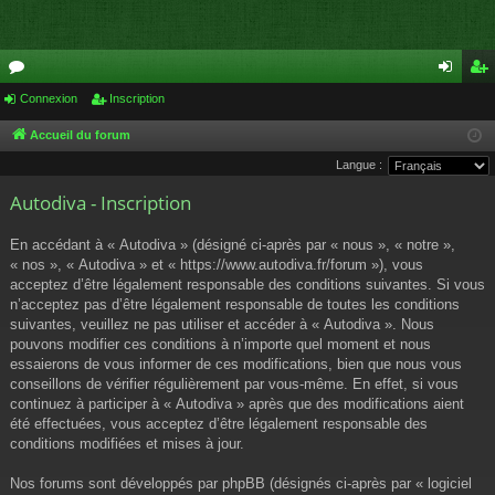
or
Connexion
Inscription
on
ns
u
ne
cri
Accueil du forum
Langue :
m
xi
pti
Autodiva - Inscription
s
on
on
En accédant à « Autodiva » (désigné ci-après par « nous », « notre »,
« nos », « Autodiva » et « https://www.autodiva.fr/forum »), vous
acceptez d’être légalement responsable des conditions suivantes. Si vous
n’acceptez pas d’être légalement responsable de toutes les conditions
suivantes, veuillez ne pas utiliser et accéder à « Autodiva ». Nous
pouvons modifier ces conditions à n’importe quel moment et nous
essaierons de vous informer de ces modifications, bien que nous vous
conseillons de vérifier régulièrement par vous-même. En effet, si vous
continuez à participer à « Autodiva » après que des modifications aient
été effectuées, vous acceptez d’être légalement responsable des
conditions modifiées et mises à jour.
Nos forums sont développés par phpBB (désignés ci-après par « logiciel