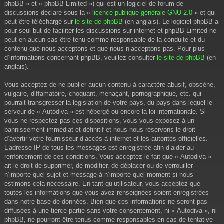
phpBB » et « phpBB Limited ») qui est un logiciel de forum de
discussions déclaré sous la «
licence publique générale GNU 2.0
» et qui
peut être téléchargé sur
le site de phpBB
(en anglais). Le logiciel phpBB a
pour seul but de faciliter les discussions sur internet et phpBB Limited ne
peut en aucun cas être tenu comme responsable de la conduite et du
contenu que nous acceptons et que nous n’acceptons pas. Pour plus
d’informations concernant phpBB, veuillez consulter
le site de phpBB
(en
anglais).
Vous acceptez de ne publier aucun contenu à caractère abusif, obscène,
vulgaire, diffamatoire, choquant, menaçant, pornographique, etc. qui
pourrait transgresser la législation de votre pays, du pays dans lequel le
serveur de « Autodiva » est hébergé ou encore la loi internationale. Si
vous ne respectez pas ces dispositions, vous vous exposez à un
bannissement immédiat et définitif et nous nous réservons le droit
d’avertir votre fournisseur d’accès à internet et les autorités officielles.
L’adresse IP de tous les messages est enregistrée afin d’aider au
renforcement de ces conditions. Vous acceptez le fait que « Autodiva »
ait le droit de supprimer, de modifier, de déplacer ou de verrouiller
n’importe quel sujet et message à n’importe quel moment si nous
estimons cela nécessaire. En tant qu’utilisateur, vous acceptez que
toutes les informations que vous avez renseignées soient enregistrées
dans notre base de données. Bien que ces informations ne seront pas
diffusées à une tierce partie sans votre consentement, ni « Autodiva », ni
phpBB, ne pourront être tenus comme responsables en cas de tentative