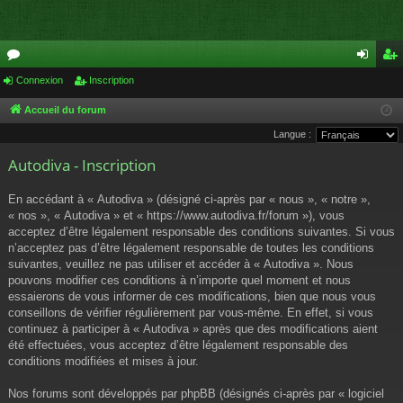
or
Connexion
Inscription
on
ns
u
ne
cri
Accueil du forum
Langue :
m
xi
pti
Autodiva - Inscription
s
on
on
En accédant à « Autodiva » (désigné ci-après par « nous », « notre »,
« nos », « Autodiva » et « https://www.autodiva.fr/forum »), vous
acceptez d’être légalement responsable des conditions suivantes. Si vous
n’acceptez pas d’être légalement responsable de toutes les conditions
suivantes, veuillez ne pas utiliser et accéder à « Autodiva ». Nous
pouvons modifier ces conditions à n’importe quel moment et nous
essaierons de vous informer de ces modifications, bien que nous vous
conseillons de vérifier régulièrement par vous-même. En effet, si vous
continuez à participer à « Autodiva » après que des modifications aient
été effectuées, vous acceptez d’être légalement responsable des
conditions modifiées et mises à jour.
Nos forums sont développés par phpBB (désignés ci-après par « logiciel