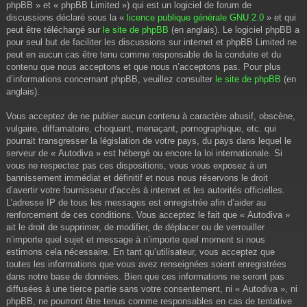
phpBB » et « phpBB Limited ») qui est un logiciel de forum de
discussions déclaré sous la «
licence publique générale GNU 2.0
» et qui
peut être téléchargé sur
le site de phpBB
(en anglais). Le logiciel phpBB a
pour seul but de faciliter les discussions sur internet et phpBB Limited ne
peut en aucun cas être tenu comme responsable de la conduite et du
contenu que nous acceptons et que nous n’acceptons pas. Pour plus
d’informations concernant phpBB, veuillez consulter
le site de phpBB
(en
anglais).
Vous acceptez de ne publier aucun contenu à caractère abusif, obscène,
vulgaire, diffamatoire, choquant, menaçant, pornographique, etc. qui
pourrait transgresser la législation de votre pays, du pays dans lequel le
serveur de « Autodiva » est hébergé ou encore la loi internationale. Si
vous ne respectez pas ces dispositions, vous vous exposez à un
bannissement immédiat et définitif et nous nous réservons le droit
d’avertir votre fournisseur d’accès à internet et les autorités officielles.
L’adresse IP de tous les messages est enregistrée afin d’aider au
renforcement de ces conditions. Vous acceptez le fait que « Autodiva »
ait le droit de supprimer, de modifier, de déplacer ou de verrouiller
n’importe quel sujet et message à n’importe quel moment si nous
estimons cela nécessaire. En tant qu’utilisateur, vous acceptez que
toutes les informations que vous avez renseignées soient enregistrées
dans notre base de données. Bien que ces informations ne seront pas
diffusées à une tierce partie sans votre consentement, ni « Autodiva », ni
phpBB, ne pourront être tenus comme responsables en cas de tentative