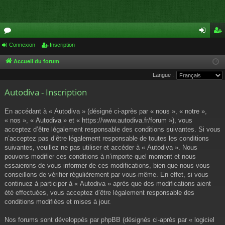
or
Connexion
Inscription
on
ns
u
ne
cri
Accueil du forum
Langue :
m
xi
pti
Autodiva - Inscription
s
on
on
En accédant à « Autodiva » (désigné ci-après par « nous », « notre »,
« nos », « Autodiva » et « https://www.autodiva.fr/forum »), vous
acceptez d’être légalement responsable des conditions suivantes. Si vous
n’acceptez pas d’être légalement responsable de toutes les conditions
suivantes, veuillez ne pas utiliser et accéder à « Autodiva ». Nous
pouvons modifier ces conditions à n’importe quel moment et nous
essaierons de vous informer de ces modifications, bien que nous vous
conseillons de vérifier régulièrement par vous-même. En effet, si vous
continuez à participer à « Autodiva » après que des modifications aient
été effectuées, vous acceptez d’être légalement responsable des
conditions modifiées et mises à jour.
Nos forums sont développés par phpBB (désignés ci-après par « logiciel