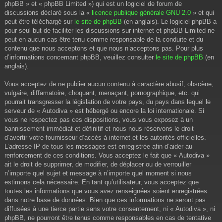
phpBB » et « phpBB Limited ») qui est un logiciel de forum de
discussions déclaré sous la «
licence publique générale GNU 2.0
» et qui
peut être téléchargé sur
le site de phpBB
(en anglais). Le logiciel phpBB a
pour seul but de faciliter les discussions sur internet et phpBB Limited ne
peut en aucun cas être tenu comme responsable de la conduite et du
contenu que nous acceptons et que nous n’acceptons pas. Pour plus
d’informations concernant phpBB, veuillez consulter
le site de phpBB
(en
anglais).
Vous acceptez de ne publier aucun contenu à caractère abusif, obscène,
vulgaire, diffamatoire, choquant, menaçant, pornographique, etc. qui
pourrait transgresser la législation de votre pays, du pays dans lequel le
serveur de « Autodiva » est hébergé ou encore la loi internationale. Si
vous ne respectez pas ces dispositions, vous vous exposez à un
bannissement immédiat et définitif et nous nous réservons le droit
d’avertir votre fournisseur d’accès à internet et les autorités officielles.
L’adresse IP de tous les messages est enregistrée afin d’aider au
renforcement de ces conditions. Vous acceptez le fait que « Autodiva »
ait le droit de supprimer, de modifier, de déplacer ou de verrouiller
n’importe quel sujet et message à n’importe quel moment si nous
estimons cela nécessaire. En tant qu’utilisateur, vous acceptez que
toutes les informations que vous avez renseignées soient enregistrées
dans notre base de données. Bien que ces informations ne seront pas
diffusées à une tierce partie sans votre consentement, ni « Autodiva », ni
phpBB, ne pourront être tenus comme responsables en cas de tentative