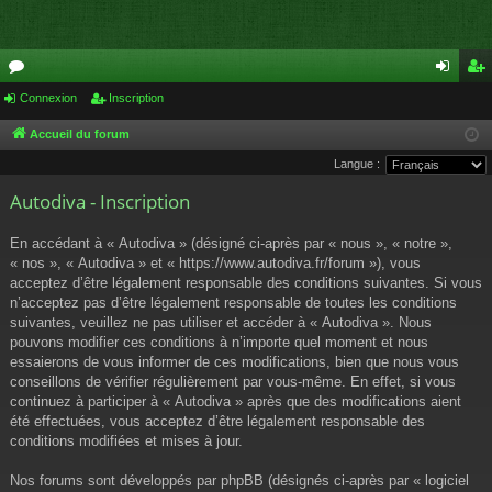
or
Connexion
Inscription
on
ns
u
ne
cri
Accueil du forum
Langue :
m
xi
pti
Autodiva - Inscription
s
on
on
En accédant à « Autodiva » (désigné ci-après par « nous », « notre »,
« nos », « Autodiva » et « https://www.autodiva.fr/forum »), vous
acceptez d’être légalement responsable des conditions suivantes. Si vous
n’acceptez pas d’être légalement responsable de toutes les conditions
suivantes, veuillez ne pas utiliser et accéder à « Autodiva ». Nous
pouvons modifier ces conditions à n’importe quel moment et nous
essaierons de vous informer de ces modifications, bien que nous vous
conseillons de vérifier régulièrement par vous-même. En effet, si vous
continuez à participer à « Autodiva » après que des modifications aient
été effectuées, vous acceptez d’être légalement responsable des
conditions modifiées et mises à jour.
Nos forums sont développés par phpBB (désignés ci-après par « logiciel