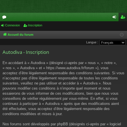
or
Connexion
Inscription
on
ns
u
ne
cri
Accueil du forum
Langue :
m
xi
pti
Autodiva - Inscription
s
on
on
En accédant à « Autodiva » (désigné ci-après par « nous », « notre »,
« nos », « Autodiva » et « https://www.autodiva.fr/forum »), vous
acceptez d’être légalement responsable des conditions suivantes. Si vous
n’acceptez pas d’être légalement responsable de toutes les conditions
suivantes, veuillez ne pas utiliser et accéder à « Autodiva ». Nous
pouvons modifier ces conditions à n’importe quel moment et nous
essaierons de vous informer de ces modifications, bien que nous vous
conseillons de vérifier régulièrement par vous-même. En effet, si vous
continuez à participer à « Autodiva » après que des modifications aient
été effectuées, vous acceptez d’être légalement responsable des
conditions modifiées et mises à jour.
Nos forums sont développés par phpBB (désignés ci-après par « logiciel