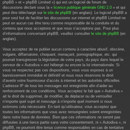
phpBB » et « phpBB Limited ») qui est un logiciel de forum de
discussions déclaré sous la «
licence publique générale GNU 2.0
» et qui
peut être téléchargé sur
le site de phpBB
(en anglais). Le logiciel phpBB a
pour seul but de faciliter les discussions sur internet et phpBB Limited ne
peut en aucun cas être tenu comme responsable de la conduite et du
contenu que nous acceptons et que nous n’acceptons pas. Pour plus
d’informations concernant phpBB, veuillez consulter
le site de phpBB
(en
anglais).
Vous acceptez de ne publier aucun contenu à caractère abusif, obscène,
vulgaire, diffamatoire, choquant, menaçant, pornographique, etc. qui
pourrait transgresser la législation de votre pays, du pays dans lequel le
serveur de « Autodiva » est hébergé ou encore la loi internationale. Si
vous ne respectez pas ces dispositions, vous vous exposez à un
bannissement immédiat et définitif et nous nous réservons le droit
d’avertir votre fournisseur d’accès à internet et les autorités officielles.
L’adresse IP de tous les messages est enregistrée afin d’aider au
renforcement de ces conditions. Vous acceptez le fait que « Autodiva »
ait le droit de supprimer, de modifier, de déplacer ou de verrouiller
n’importe quel sujet et message à n’importe quel moment si nous
estimons cela nécessaire. En tant qu’utilisateur, vous acceptez que
toutes les informations que vous avez renseignées soient enregistrées
dans notre base de données. Bien que ces informations ne seront pas
diffusées à une tierce partie sans votre consentement, ni « Autodiva », ni
phpBB, ne pourront être tenus comme responsables en cas de tentative