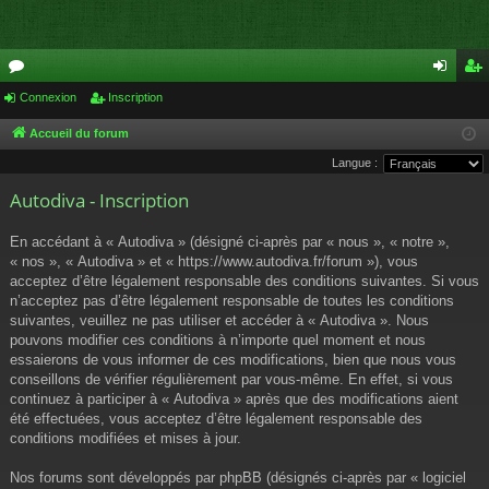
or
Connexion
Inscription
on
ns
u
ne
cri
Accueil du forum
Langue :
m
xi
pti
Autodiva - Inscription
s
on
on
En accédant à « Autodiva » (désigné ci-après par « nous », « notre »,
« nos », « Autodiva » et « https://www.autodiva.fr/forum »), vous
acceptez d’être légalement responsable des conditions suivantes. Si vous
n’acceptez pas d’être légalement responsable de toutes les conditions
suivantes, veuillez ne pas utiliser et accéder à « Autodiva ». Nous
pouvons modifier ces conditions à n’importe quel moment et nous
essaierons de vous informer de ces modifications, bien que nous vous
conseillons de vérifier régulièrement par vous-même. En effet, si vous
continuez à participer à « Autodiva » après que des modifications aient
été effectuées, vous acceptez d’être légalement responsable des
conditions modifiées et mises à jour.
Nos forums sont développés par phpBB (désignés ci-après par « logiciel