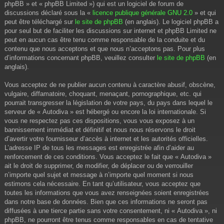
phpBB » et « phpBB Limited ») qui est un logiciel de forum de
discussions déclaré sous la «
licence publique générale GNU 2.0
» et qui
peut être téléchargé sur
le site de phpBB
(en anglais). Le logiciel phpBB a
pour seul but de faciliter les discussions sur internet et phpBB Limited ne
peut en aucun cas être tenu comme responsable de la conduite et du
contenu que nous acceptons et que nous n’acceptons pas. Pour plus
d’informations concernant phpBB, veuillez consulter
le site de phpBB
(en
anglais).
Vous acceptez de ne publier aucun contenu à caractère abusif, obscène,
vulgaire, diffamatoire, choquant, menaçant, pornographique, etc. qui
pourrait transgresser la législation de votre pays, du pays dans lequel le
serveur de « Autodiva » est hébergé ou encore la loi internationale. Si
vous ne respectez pas ces dispositions, vous vous exposez à un
bannissement immédiat et définitif et nous nous réservons le droit
d’avertir votre fournisseur d’accès à internet et les autorités officielles.
L’adresse IP de tous les messages est enregistrée afin d’aider au
renforcement de ces conditions. Vous acceptez le fait que « Autodiva »
ait le droit de supprimer, de modifier, de déplacer ou de verrouiller
n’importe quel sujet et message à n’importe quel moment si nous
estimons cela nécessaire. En tant qu’utilisateur, vous acceptez que
toutes les informations que vous avez renseignées soient enregistrées
dans notre base de données. Bien que ces informations ne seront pas
diffusées à une tierce partie sans votre consentement, ni « Autodiva », ni
phpBB, ne pourront être tenus comme responsables en cas de tentative