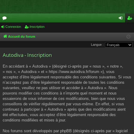
or
Connexion
Inscription
on
ns
u
ne
cri
Accueil du forum
Langue :
m
xi
pti
Autodiva - Inscription
s
on
on
En accédant à « Autodiva » (désigné ci-après par « nous », « notre »,
« nos », « Autodiva » et « https://www.autodiva.fr/forum »), vous
acceptez d’être légalement responsable des conditions suivantes. Si vous
n’acceptez pas d’être légalement responsable de toutes les conditions
suivantes, veuillez ne pas utiliser et accéder à « Autodiva ». Nous
pouvons modifier ces conditions à n’importe quel moment et nous
essaierons de vous informer de ces modifications, bien que nous vous
conseillons de vérifier régulièrement par vous-même. En effet, si vous
continuez à participer à « Autodiva » après que des modifications aient
été effectuées, vous acceptez d’être légalement responsable des
conditions modifiées et mises à jour.
Nos forums sont développés par phpBB (désignés ci-après par « logiciel