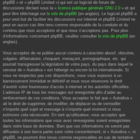
phpBB » et « phpBB Limited ») qui est un logiciel de forum de
discussions déclaré sous la «
licence publique générale GNU 2.0
» et qui
peut être téléchargé sur
le site de phpBB
(en anglais). Le logiciel phpBB a
pour seul but de faciliter les discussions sur internet et phpBB Limited ne
peut en aucun cas être tenu comme responsable de la conduite et du
contenu que nous acceptons et que nous n’acceptons pas. Pour plus
d’informations concernant phpBB, veuillez consulter
le site de phpBB
(en
anglais).
Vous acceptez de ne publier aucun contenu à caractère abusif, obscène,
vulgaire, diffamatoire, choquant, menaçant, pornographique, etc. qui
pourrait transgresser la législation de votre pays, du pays dans lequel le
serveur de « Autodiva » est hébergé ou encore la loi internationale. Si
vous ne respectez pas ces dispositions, vous vous exposez à un
bannissement immédiat et définitif et nous nous réservons le droit
d’avertir votre fournisseur d’accès à internet et les autorités officielles.
L’adresse IP de tous les messages est enregistrée afin d’aider au
renforcement de ces conditions. Vous acceptez le fait que « Autodiva »
ait le droit de supprimer, de modifier, de déplacer ou de verrouiller
n’importe quel sujet et message à n’importe quel moment si nous
estimons cela nécessaire. En tant qu’utilisateur, vous acceptez que
toutes les informations que vous avez renseignées soient enregistrées
dans notre base de données. Bien que ces informations ne seront pas
diffusées à une tierce partie sans votre consentement, ni « Autodiva », ni
phpBB, ne pourront être tenus comme responsables en cas de tentative