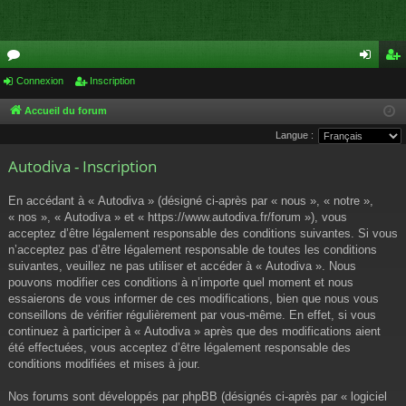
or
Connexion
Inscription
on
ns
u
ne
cri
Accueil du forum
Langue :
m
xi
pti
Autodiva - Inscription
s
on
on
En accédant à « Autodiva » (désigné ci-après par « nous », « notre »,
« nos », « Autodiva » et « https://www.autodiva.fr/forum »), vous
acceptez d’être légalement responsable des conditions suivantes. Si vous
n’acceptez pas d’être légalement responsable de toutes les conditions
suivantes, veuillez ne pas utiliser et accéder à « Autodiva ». Nous
pouvons modifier ces conditions à n’importe quel moment et nous
essaierons de vous informer de ces modifications, bien que nous vous
conseillons de vérifier régulièrement par vous-même. En effet, si vous
continuez à participer à « Autodiva » après que des modifications aient
été effectuées, vous acceptez d’être légalement responsable des
conditions modifiées et mises à jour.
Nos forums sont développés par phpBB (désignés ci-après par « logiciel