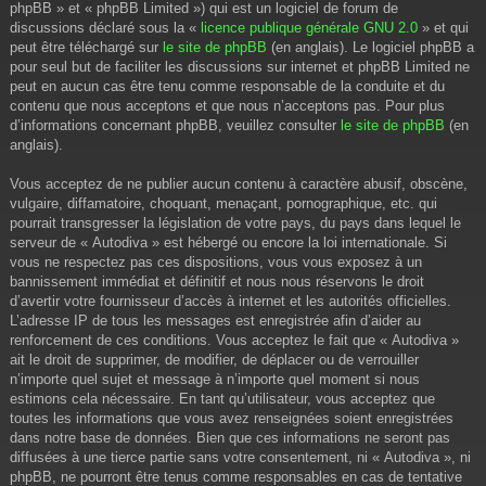
phpBB » et « phpBB Limited ») qui est un logiciel de forum de
discussions déclaré sous la «
licence publique générale GNU 2.0
» et qui
peut être téléchargé sur
le site de phpBB
(en anglais). Le logiciel phpBB a
pour seul but de faciliter les discussions sur internet et phpBB Limited ne
peut en aucun cas être tenu comme responsable de la conduite et du
contenu que nous acceptons et que nous n’acceptons pas. Pour plus
d’informations concernant phpBB, veuillez consulter
le site de phpBB
(en
anglais).
Vous acceptez de ne publier aucun contenu à caractère abusif, obscène,
vulgaire, diffamatoire, choquant, menaçant, pornographique, etc. qui
pourrait transgresser la législation de votre pays, du pays dans lequel le
serveur de « Autodiva » est hébergé ou encore la loi internationale. Si
vous ne respectez pas ces dispositions, vous vous exposez à un
bannissement immédiat et définitif et nous nous réservons le droit
d’avertir votre fournisseur d’accès à internet et les autorités officielles.
L’adresse IP de tous les messages est enregistrée afin d’aider au
renforcement de ces conditions. Vous acceptez le fait que « Autodiva »
ait le droit de supprimer, de modifier, de déplacer ou de verrouiller
n’importe quel sujet et message à n’importe quel moment si nous
estimons cela nécessaire. En tant qu’utilisateur, vous acceptez que
toutes les informations que vous avez renseignées soient enregistrées
dans notre base de données. Bien que ces informations ne seront pas
diffusées à une tierce partie sans votre consentement, ni « Autodiva », ni
phpBB, ne pourront être tenus comme responsables en cas de tentative