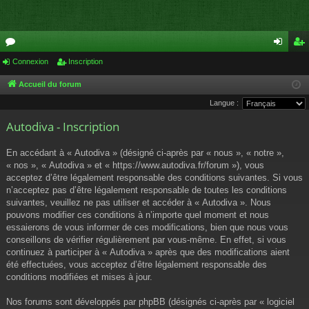
or
Connexion
Inscription
on
ns
u
ne
cri
Accueil du forum
Langue :
m
xi
pti
Autodiva - Inscription
s
on
on
En accédant à « Autodiva » (désigné ci-après par « nous », « notre »,
« nos », « Autodiva » et « https://www.autodiva.fr/forum »), vous
acceptez d’être légalement responsable des conditions suivantes. Si vous
n’acceptez pas d’être légalement responsable de toutes les conditions
suivantes, veuillez ne pas utiliser et accéder à « Autodiva ». Nous
pouvons modifier ces conditions à n’importe quel moment et nous
essaierons de vous informer de ces modifications, bien que nous vous
conseillons de vérifier régulièrement par vous-même. En effet, si vous
continuez à participer à « Autodiva » après que des modifications aient
été effectuées, vous acceptez d’être légalement responsable des
conditions modifiées et mises à jour.
Nos forums sont développés par phpBB (désignés ci-après par « logiciel