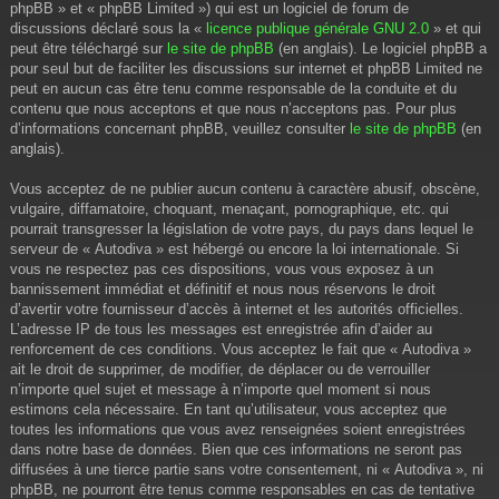
phpBB » et « phpBB Limited ») qui est un logiciel de forum de
discussions déclaré sous la «
licence publique générale GNU 2.0
» et qui
peut être téléchargé sur
le site de phpBB
(en anglais). Le logiciel phpBB a
pour seul but de faciliter les discussions sur internet et phpBB Limited ne
peut en aucun cas être tenu comme responsable de la conduite et du
contenu que nous acceptons et que nous n’acceptons pas. Pour plus
d’informations concernant phpBB, veuillez consulter
le site de phpBB
(en
anglais).
Vous acceptez de ne publier aucun contenu à caractère abusif, obscène,
vulgaire, diffamatoire, choquant, menaçant, pornographique, etc. qui
pourrait transgresser la législation de votre pays, du pays dans lequel le
serveur de « Autodiva » est hébergé ou encore la loi internationale. Si
vous ne respectez pas ces dispositions, vous vous exposez à un
bannissement immédiat et définitif et nous nous réservons le droit
d’avertir votre fournisseur d’accès à internet et les autorités officielles.
L’adresse IP de tous les messages est enregistrée afin d’aider au
renforcement de ces conditions. Vous acceptez le fait que « Autodiva »
ait le droit de supprimer, de modifier, de déplacer ou de verrouiller
n’importe quel sujet et message à n’importe quel moment si nous
estimons cela nécessaire. En tant qu’utilisateur, vous acceptez que
toutes les informations que vous avez renseignées soient enregistrées
dans notre base de données. Bien que ces informations ne seront pas
diffusées à une tierce partie sans votre consentement, ni « Autodiva », ni
phpBB, ne pourront être tenus comme responsables en cas de tentative