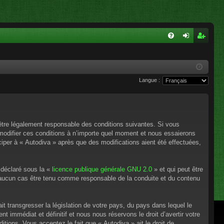
FA
on
ns
Q
ne
cri
Langue :
xi
pti
on
on
’être légalement responsable des conditions suivantes. Si vous
 modifier ces conditions à n’importe quel moment et nous essaierons
ciper à « Autodiva » après que des modifications aient été effectuées,
 déclaré sous la «
licence publique générale GNU 2.0
» et qui peut être
en aucun cas être tenu comme responsable de la conduite et du contenu
t transgresser la législation de votre pays, du pays dans lequel le
 immédiat et définitif et nous nous réservons le droit d’avertir votre
itions. Vous acceptez le fait que « Autodiva » ait le droit de