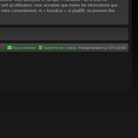
tant qu’utilisateur, vous acceptez que toutes les informations que
 votre consentement, ni « Autodiva », ni phpBB, ne pourront être
Nous contacter
Supprimer les cookies
Fuseau horaire sur
UTC+02:00