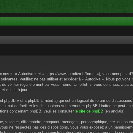
 « nos », « Autodiva » et « https://www.autodiva.fr/forum »), vous acceptez d
 suivantes, veuillez ne pas utiliser et accéder à « Autodiva ». Nous pouvons
de vérifier régulièrement par vous-même. En effet, si vous continuez à parti
 et mises à jour.
el phpBB » et « phpBB Limited ») qui est un logiciel de forum de discussions
 seul but de faciliter les discussions sur internet et phpBB Limited ne peut 
tions concernant phpBB, veuillez consulter
le site de phpBB
(en anglais).
 vulgaire, diffamatoire, choquant, menaçant, pornographique, etc. qui pourrai
i vous ne respectez pas ces dispositions, vous vous exposez à un bannissement
P de tous les messages est enregistrée afin d’aider au renforcement de ces cond