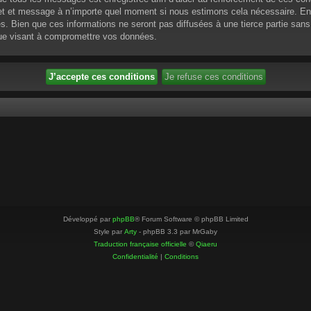
ujet et message à n’importe quel moment si nous estimons cela nécessaire. En 
 Bien que ces informations ne seront pas diffusées à une tierce partie sans
que visant à compromettre vos données.
Développé par
phpBB
® Forum Software © phpBB Limited
Style par
Arty
- phpBB 3.3 par MrGaby
Traduction française officielle
©
Qiaeru
Confidentialité
|
Conditions